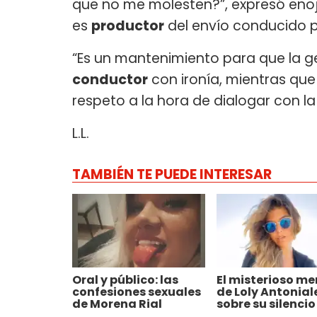
que no me molesten?”, expresó eno
es
productor
del envío conducido po
“Es un mantenimiento para que la gen
conductor
con ironía, mientras que
respeto a la hora de dialogar con l
L.L.
TAMBIÉN TE PUEDE INTERESAR
Oral y público: las
El misterioso me
confesiones sexuales
de Loly Antonial
de Morena Rial
sobre su silencio