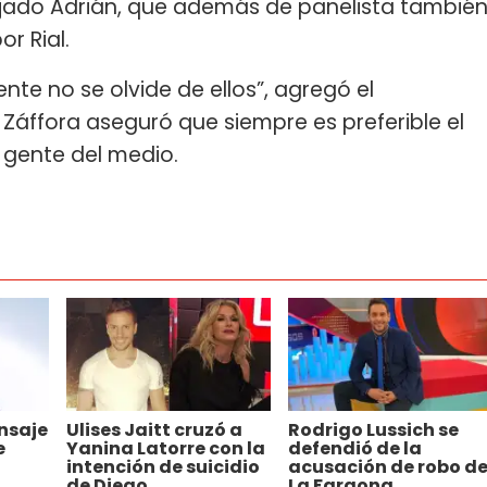
jado Adrián, que además de panelista tambié
r Rial.
te no se olvide de ellos”, agregó el
 Záffora aseguró que siempre es preferible el
a gente del medio.
nsaje
Ulises Jaitt cruzó a
Rodrigo Lussich se
e
Yanina Latorre con la
defendió de la
intención de suicidio
acusación de robo d
de Diego
La Faraona