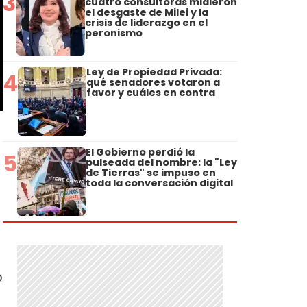
3
cuatro consultoras midieron
el desgaste de Milei y la
crisis de liderazgo en el
peronismo
Ley de Propiedad Privada:
4
qué senadores votaron a
favor y cuáles en contra
El Gobierno perdió la
5
pulseada del nombre: la "Ley
de Tierras" se impuso en
toda la conversación digital
o