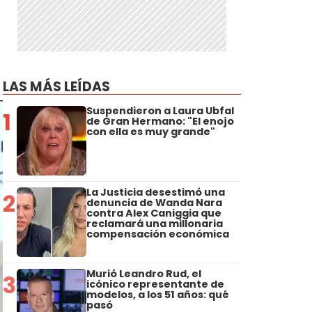
LAS MÁS LEÍDAS
Suspendieron a Laura Ubfal
1
de Gran Hermano: "El enojo
con ella es muy grande"
La Justicia desestimó una
2
denuncia de Wanda Nara
contra Alex Caniggia que
reclamará una millonaria
compensación económica
Murió Leandro Rud, el
3
icónico representante de
modelos, a los 51 años: qué
pasó