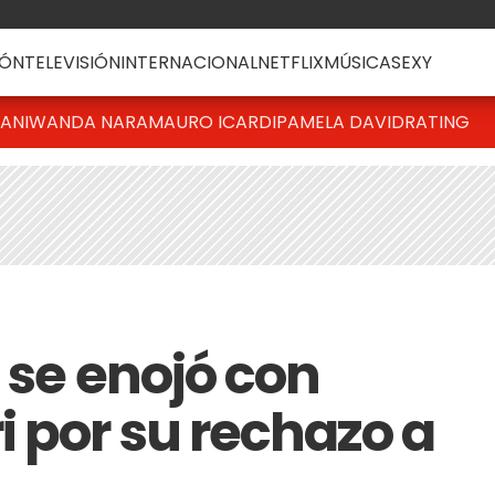
ÓN
TELEVISIÓN
INTERNACIONAL
NETFLIX
MÚSICA
SEXY
IANI
WANDA NARA
MAURO ICARDI
PAMELA DAVID
RATING
 se enojó con
i por su rechazo a