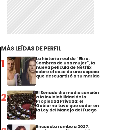
l
MÁS LEÍDAS DE PERFIL
La historia real de "Elize:
1
Sombras de una mujer", la
nueva película de Netflix
sobre el caso de una esposa
que descuartizó a su marido
El Senado dio media sanción
2
a la Inviolabilidad de la
Propiedad Privada: el
Gobierno tuvo que ceder en
la Ley del Manejo del Fuego
Encuesta rumbo a 2027: