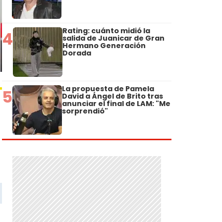
Rating: cuánto midió la
4
salida de Juanicar de Gran
Hermano Generación
Dorada
La propuesta de Pamela
5
David a Ángel de Brito tras
anunciar el final de LAM: "Me
sorprendió"