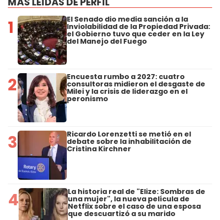
MÁS LEÍDAS DE PERFIL
El Senado dio media sanción a la
1
Inviolabilidad de la Propiedad Privada:
el Gobierno tuvo que ceder en la Ley
del Manejo del Fuego
Encuesta rumbo a 2027: cuatro
2
consultoras midieron el desgaste de
Milei y la crisis de liderazgo en el
peronismo
Ricardo Lorenzetti se metió en el
3
debate sobre la inhabilitación de
Cristina Kirchner
La historia real de "Elize: Sombras de
4
una mujer", la nueva película de
Netflix sobre el caso de una esposa
que descuartizó a su marido