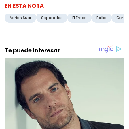
EN ESTA NOTA
Adrian Suar
Separadas
El Trece
Polka
Corona