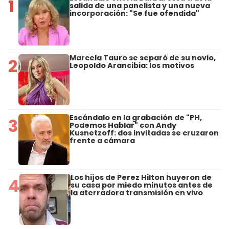
1
salida de una panelista y una nueva
incorporación: "Se fue ofendida"
Marcela Tauro se separó de su novio,
2
Leopoldo Arancibia: los motivos
Escándalo en la grabación de "PH,
3
Podemos Hablar" con Andy
Kusnetzoff: dos invitadas se cruzaron
frente a cámara
Los hijos de Perez Hilton huyeron de
4
su casa por miedo minutos antes de
la aterradora transmisión en vivo