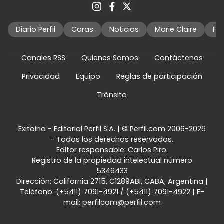
Diario Perfil
Caras
Noticias
Marie Claire
Fo
Canales RSS
Quienes Somos
Contáctenos
Privacidad
Equipo
Reglas de participación
Tránsito
Exitoina - Editorial Perfil S.A.
| © Perfil.com 2006-2026
- Todos los derechos reservados.
Editor responsable: Carlos Piro.
Registro de la propiedad intelectual número
5346433
Dirección:
California 2715
,
C1289ABI
,
CABA, Argentina
|
Teléfono:
(+5411) 7091-4921
/
(+5411) 7091-4922
| E-
mail:
perfilcom@perfil.com