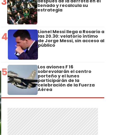
3
después de la derrota en el
Senado y recalcula su
estrategia
Lionel Messi llega a Rosario a
4
r
las 20.30: velatorio íntimo
de Jorge Messi, sin acceso al
público
Los aviones F 16
5
sobrevolarán el centro
porteño y el lunes
participarán de la
celebración de la Fuerza
Aérea