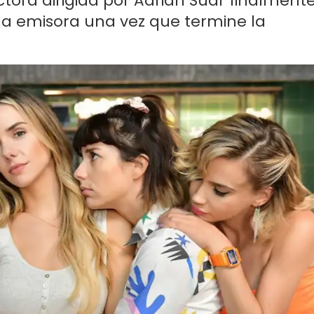
tora dirigida por Adrián Suar finalment
 la emisora una vez que termine la