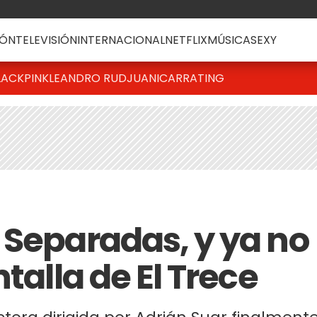
ÓN
TELEVISIÓN
INTERNACIONAL
NETFLIX
MÚSICA
SEXY
LACKPINK
LEANDRO RUD
JUANICAR
RATING
 Separadas, y ya no
talla de El Trece