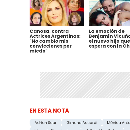
Canosa, contra
La emoción de
Actrices Argentinas:
Benjamín Vicuña
"No cambio mis
el nuevo hijo que
convicciones por
espera con la Ch
miedo"
EN ESTA NOTA
Adrian Suar
Gimena Accardi
Mónica Ant