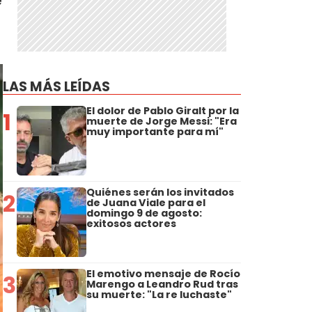
e
LAS MÁS LEÍDAS
El dolor de Pablo Giralt por la
1
muerte de Jorge Messi: "Era
muy importante para mí"
Quiénes serán los invitados
2
de Juana Viale para el
domingo 9 de agosto:
exitosos actores
El emotivo mensaje de Rocío
3
Marengo a Leandro Rud tras
su muerte: "La re luchaste"