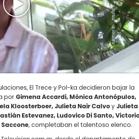
aciones, El Trece y Pol-ka decidieron bajar la
da por
Gimena Accardi, Mónica Antonópulos,
ela Kloosterboer, Julieta Nair Calvo
y
Julieta
stián Estevanez, Ludovico Di Santo, Victori
 Saccone
, completaban el talentoso elenco.