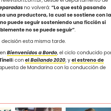
o
Television.com.ar
, desde el departamento de
eparadas
no volverá:
“Lo que está pasando
sa una productora, la cual se sostiene con l
 no puede seguir sosteniendo una ficción si
blemente no se puede seguir”
.
 decisión esta misma tarde.
 en
Bienvenidos a Bordo
, el ciclo conducido po
inell
i con
el
Bailando 2020
, y
el estreno de
a apuesta de Mandarina con la conducción de