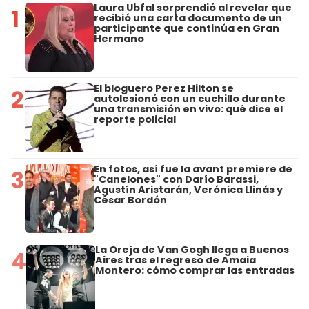
Laura Ubfal sorprendió al revelar que
1
recibió una carta documento de un
participante que continúa en Gran
Hermano
El bloguero Perez Hilton se
2
autolesionó con un cuchillo durante
una transmisión en vivo: qué dice el
reporte policial
En fotos, así fue la avant premiere de
3
"Canelones" con Darío Barassi,
Agustín Aristarán, Verónica Llinás y
César Bordón
La Oreja de Van Gogh llega a Buenos
4
Aires tras el regreso de Amaia
Montero: cómo comprar las entradas