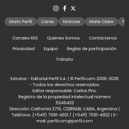
Diario Perfil
Caras
Noticias
Marie Claire
Fo
Canales RSS
Quienes Somos
Contáctenos
Privacidad
Equipo
Reglas de participación
Tránsito
Exitoina - Editorial Perfil S.A.
| © Perfil.com 2006-2026
- Todos los derechos reservados.
Editor responsable: Carlos Piro.
Registro de la propiedad intelectual número
5346433
Dirección:
California 2715
,
C1289ABI
,
CABA, Argentina
|
Teléfono:
(+5411) 7091-4921
/
(+5411) 7091-4922
| E-
mail:
perfilcom@perfil.com