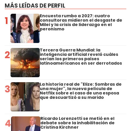
MÁS LEÍDAS DE PERFIL
Encuesta rumbo a 2027: cuatro
1
consultoras midieron el desgaste de
Milei y la crisis de liderazgo en el
peronismo
Tercera Guerra Mundial: la
2
inteligencia artificial reveló cuáles
serían los primeros países
latinoamericanos en ser derrotados
La historia real de "Elize: Sombras de
3
una mujer", la nueva película de
Netflix sobre el caso de una esposa
que descuartizó a su marido
Ricardo Lorenzetti se metió en el
4
debate sobre la inhabilitación de
Cristina Kirchner