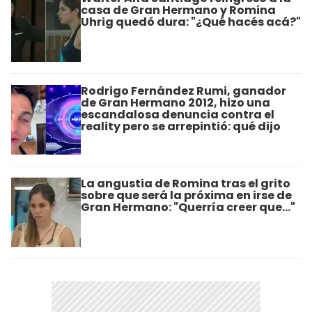
casa de Gran Hermano y Romina
Uhrig quedó dura: "¿Qué hacés acá?"
Rodrigo Fernández Rumi, ganador
de Gran Hermano 2012, hizo una
escandalosa denuncia contra el
reality pero se arrepintió: qué dijo
La angustia de Romina tras el grito
sobre que será la próxima en irse de
Gran Hermano: "Querría creer que..."