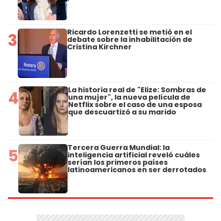
Ricardo Lorenzetti se metió en el
3
debate sobre la inhabilitación de
Cristina Kirchner
La historia real de "Elize: Sombras de
4
una mujer", la nueva película de
Netflix sobre el caso de una esposa
que descuartizó a su marido
Tercera Guerra Mundial: la
5
inteligencia artificial reveló cuáles
serían los primeros países
latinoamericanos en ser derrotados