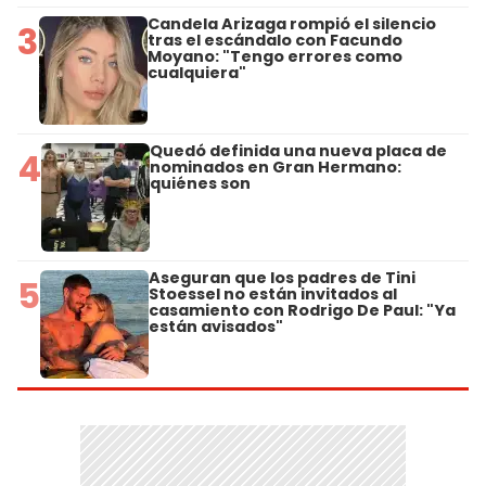
Candela Arizaga rompió el silencio
3
tras el escándalo con Facundo
Moyano: "Tengo errores como
cualquiera"
Quedó definida una nueva placa de
4
nominados en Gran Hermano:
quiénes son
Aseguran que los padres de Tini
5
Stoessel no están invitados al
casamiento con Rodrigo De Paul: "Ya
están avisados"