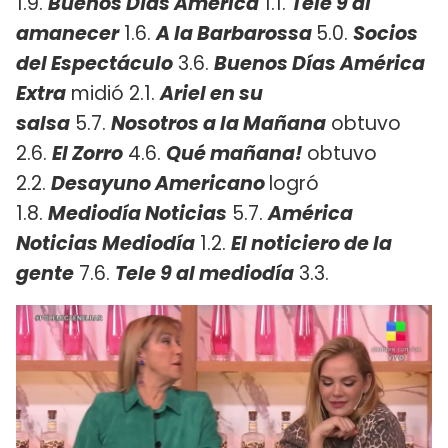
1.9.
Buenos Días América
1.1.
Tele 9 al
amanecer
1.6.
A la Barbarossa
5.0.
Socios
del Espectáculo
3.6.
Buenos Días América
Extra
midió 2.1.
Ariel en su
salsa
5.7.
Nosotros a la Mañana
obtuvo
2.6.
El Zorro
4.6.
Qué mañana!
obtuvo
2.2.
Desayuno Americano
logró
1.8.
Mediodía Noticias
5.7.
América
Noticias Mediodía
1.2.
El noticiero de la
gente
7.6.
Tele 9 al mediodía
3.3.