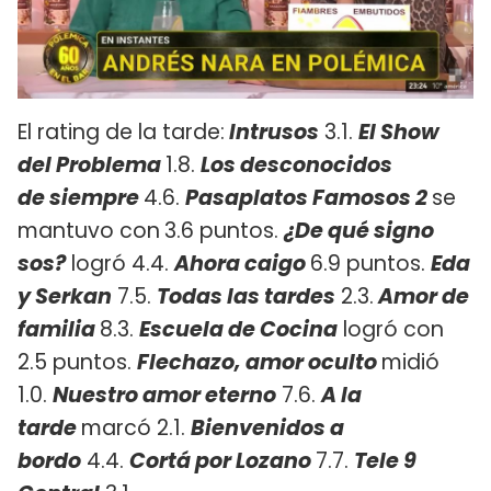
El rating de la tarde:
Intrusos
3.1.
El Show
del Problema
1.8.
Los desconocidos
de
siempre
4.6.
Pasaplatos Famosos 2
se
mantuvo con
3.6 puntos.
¿De qué signo
sos?
logró 4.4.
Ahora caigo
6.9 puntos.
Eda
y Serkan
7.5.
Todas las tardes
2.3.
Amor de
familia
8.3.
Escuela de Cocina
logró con
2.5 puntos.
Flechazo, amor oculto
midió
1.0.
Nuestro amor eterno
7.6.
A la
tarde
marcó 2.1.
Bienvenidos a
bordo
4.4.
Cortá por Lozano
7.7.
Tele 9