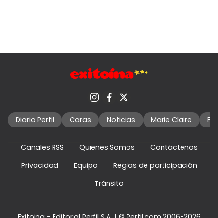
Diario Perfil
Caras
Noticias
Marie Claire
Fo
Canales RSS
Quienes Somos
Contáctenos
Privacidad
Equipo
Reglas de participación
Tránsito
Exitoina - Editorial Perfil S.A.
| © Perfil.com 2006-2026