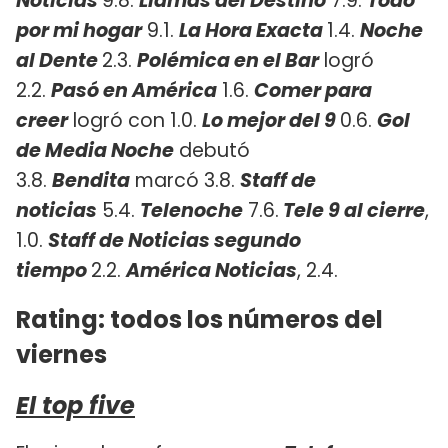
Noticias
9.8.
Llamas del Destino
7.9.
Todo
por mi hogar
9.1.
La Hora Exacta
1.4.
Noche
al Dente
2.3.
Polémica en el Bar
logró
2.2.
Pasó en América
1.6.
Comer para
creer
logró con 1.0.
Lo mejor del 9
0.6.
Gol
de Media Noche
debutó
3.8.
Bendita
marcó 3.8.
Staff de
noticias
5.4.
Telenoche
7.6.
Tele 9 al cierre
,
1.0.
Staff de Noticias segundo
tiempo
2.2.
América Noticias
, 2.4.
Rating: todos los números del
viernes
El top five