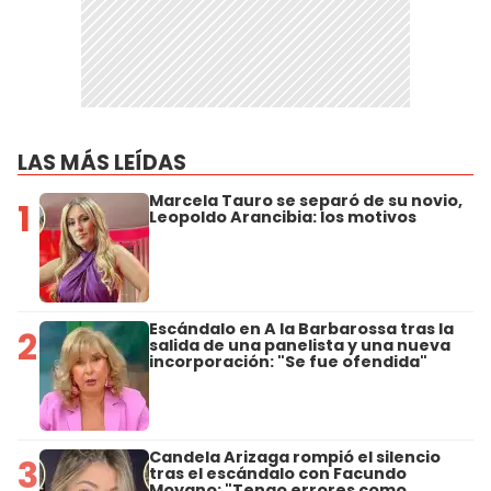
LAS MÁS LEÍDAS
Marcela Tauro se separó de su novio,
1
Leopoldo Arancibia: los motivos
Escándalo en A la Barbarossa tras la
2
salida de una panelista y una nueva
incorporación: "Se fue ofendida"
Candela Arizaga rompió el silencio
3
tras el escándalo con Facundo
Moyano: "Tengo errores como