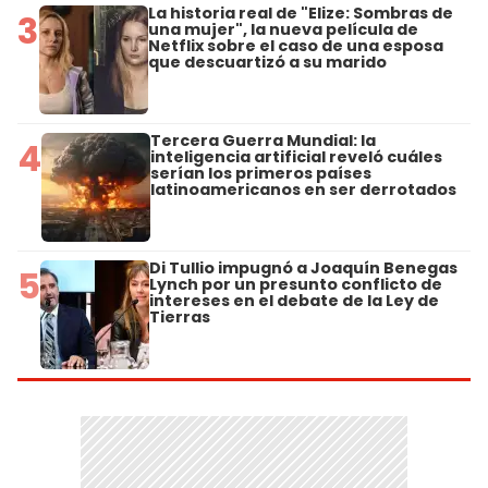
La historia real de "Elize: Sombras de
3
una mujer", la nueva película de
Netflix sobre el caso de una esposa
que descuartizó a su marido
Tercera Guerra Mundial: la
4
inteligencia artificial reveló cuáles
serían los primeros países
latinoamericanos en ser derrotados
Di Tullio impugnó a Joaquín Benegas
5
Lynch por un presunto conflicto de
intereses en el debate de la Ley de
Tierras