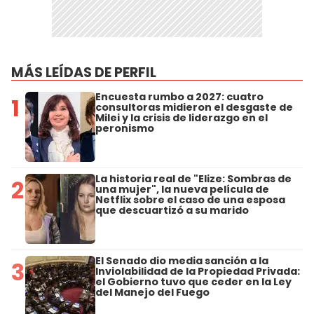
MÁS LEÍDAS DE PERFIL
Encuesta rumbo a 2027: cuatro
1
consultoras midieron el desgaste de
Milei y la crisis de liderazgo en el
peronismo
La historia real de "Elize: Sombras de
2
una mujer", la nueva película de
Netflix sobre el caso de una esposa
que descuartizó a su marido
El Senado dio media sanción a la
3
Inviolabilidad de la Propiedad Privada:
el Gobierno tuvo que ceder en la Ley
del Manejo del Fuego