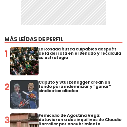
MÁS LEÍDAS DE PERFIL
La Rosada busca culpables después
1
de la derrota en el Senado y recalcula
su estrategia
Caputo y Sturzenegger crean un
2
fondo para indemnizar y “ganar”
sindicatos aliados
Femicidio de Agostina Vega:
3
detuvieron a dos inquilinos de Claudio
Barrelier por encubrimiento