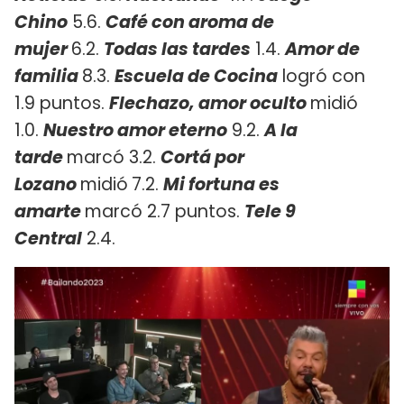
Chino
5.6.
Café con aroma de
mujer
6.2.
Todas las tardes
1.4.
Amor de
familia
8.3.
Escuela de Cocina
logró con
1.9 puntos.
Flechazo, amor oculto
midió
1.0.
Nuestro amor eterno
9.2.
A la
tarde
marcó 3.2.
Cortá por
Lozano
midió
7.2.
Mi fortuna es
amarte
marcó 2.7 puntos.
Tele 9
Central
2.4.