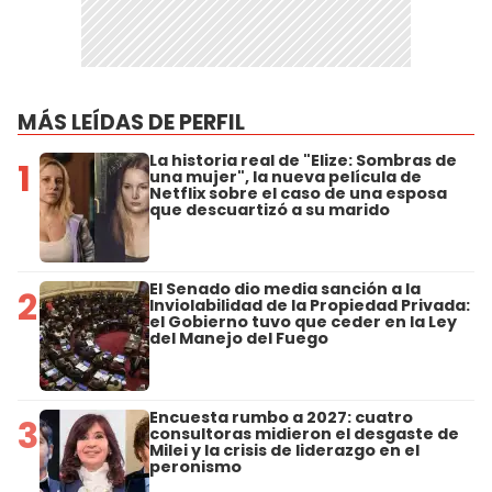
MÁS LEÍDAS DE PERFIL
La historia real de "Elize: Sombras de
1
una mujer", la nueva película de
Netflix sobre el caso de una esposa
que descuartizó a su marido
El Senado dio media sanción a la
2
Inviolabilidad de la Propiedad Privada:
el Gobierno tuvo que ceder en la Ley
del Manejo del Fuego
Encuesta rumbo a 2027: cuatro
3
consultoras midieron el desgaste de
Milei y la crisis de liderazgo en el
peronismo