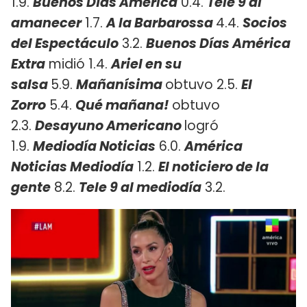
1.9.
Buenos Días América
0.4.
Tele 9 al
a
manecer
1.7.
A la Barbarossa
4.4.
Socios
del Espectáculo
3.2.
Buenos Días América
Extra
midió 1.4.
Ariel en su
salsa
5.9.
Mañanísima
obtuvo 2.5.
El
Zorro
5.4.
Qué mañana!
obtuvo
2.3.
Desayuno Americano
logró
1.9.
Mediodía Noticias
6.0.
A
mérica
Noticias Mediodía
1.2.
El noticiero de la
gente
8.2.
Tele 9 al mediodía
3.2.