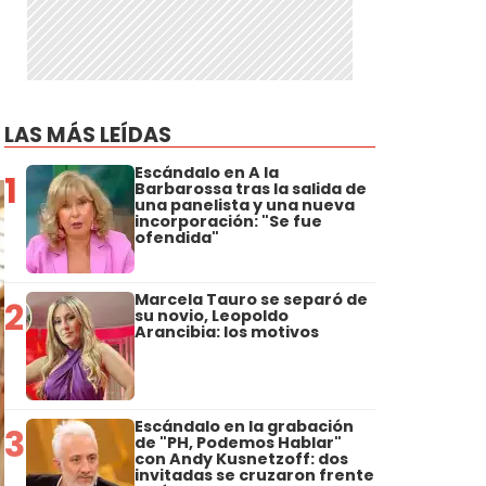
LAS MÁS LEÍDAS
Escándalo en A la
1
Barbarossa tras la salida de
una panelista y una nueva
incorporación: "Se fue
ofendida"
Marcela Tauro se separó de
2
su novio, Leopoldo
Arancibia: los motivos
Escándalo en la grabación
3
de "PH, Podemos Hablar"
con Andy Kusnetzoff: dos
invitadas se cruzaron frente