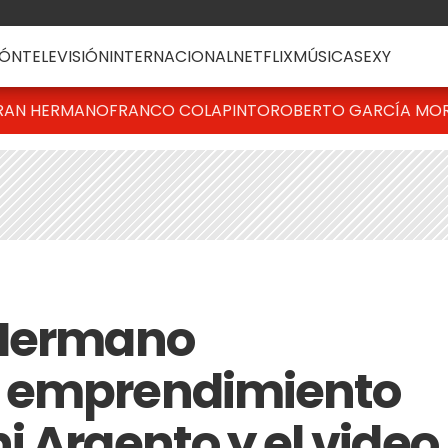
ÓN
TELEVISIÓN
INTERNACIONAL
NETFLIX
MÚSICA
SEXY
RAN HERMANO
FRANCO COLAPINTO
ROBERTO GARCÍA MO
 Hermano
u emprendimiento
 Argento y el video