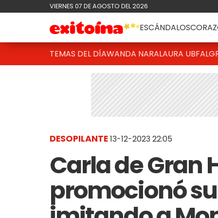
VIERNES 07 DE AGOSTO DEL 2026
ESCÁNDALOS
CORAZ
TEMAS DEL DÍA
WANDA NARA
LAURA UBFAL
G
DESOPILANTE
13-12-2023 22:05
Carla de Gran
promocionó s
imitando a Moni