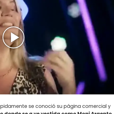
d rápidamente se conoció su página comercial y
eo donde se a ve vestida como Moni Argento,