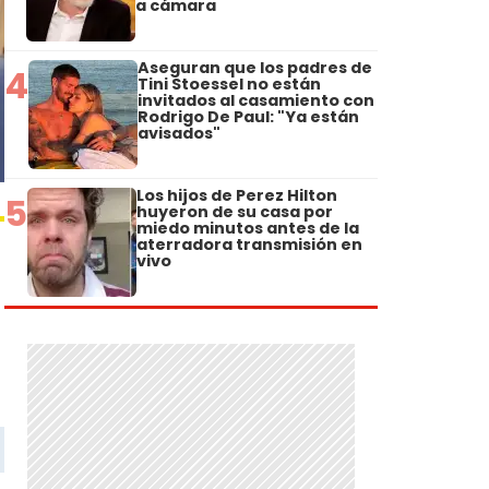
a cámara
Aseguran que los padres de
4
Tini Stoessel no están
invitados al casamiento con
Rodrigo De Paul: "Ya están
avisados"
Los hijos de Perez Hilton
5
huyeron de su casa por
miedo minutos antes de la
aterradora transmisión en
vivo