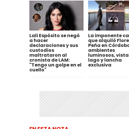
Lali Espósito se negó
La imponente c
a hacer
que alquiló Flor
declaraciones y sus
Peña en Córdoba
custodios
ambientes
maltrataron al
luminosos, vista
cronista de LAM:
lago y lancha
"Tengo un golpe en el
exclusiva
cuello"