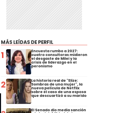
MÁS LEÍDAS DE PERFIL
Encuesta rumbo a 2027:
1
cuatro consultoras midieron
el desgaste de Milei y la
crisis de liderazgo en el
peronismo
e
La historia real de "Elize:
2
Sombras de una mujer", la
nueva película de Netflix
sobre el caso de una esposa
que descuartizó a su marido
El Senado dio media sanción