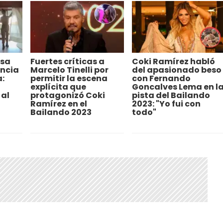
asa
Fuertes críticas a
Coki Ramírez habló
encia
Marcelo Tinelli por
del apasionado beso
:
permitir la escena
con Fernando
explícita que
Goncalves Lema en l
 al
protagonizó Coki
pista del Bailando
Ramírez en el
2023: "Yo fui con
Bailando 2023
todo"