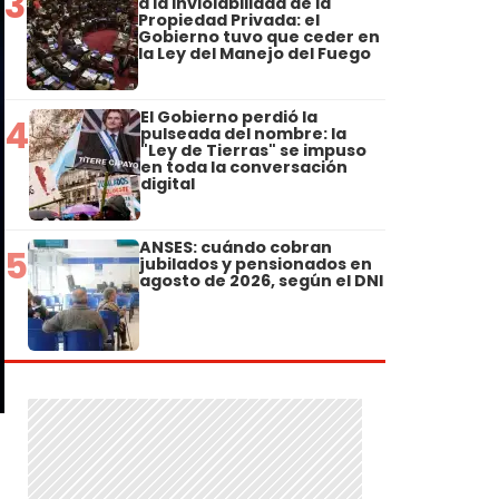
3
a la Inviolabilidad de la
Propiedad Privada: el
Gobierno tuvo que ceder en
la Ley del Manejo del Fuego
El Gobierno perdió la
4
pulseada del nombre: la
"Ley de Tierras" se impuso
en toda la conversación
digital
ANSES: cuándo cobran
5
jubilados y pensionados en
agosto de 2026, según el DNI