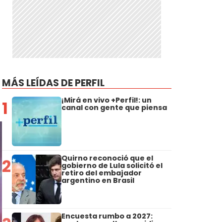
MÁS LEÍDAS DE PERFIL
¡Mirá en vivo +Perfil!: un
1
canal con gente que piensa
Quirno reconoció que el
2
gobierno de Lula solicitó el
retiro del embajador
argentino en Brasil
Encuesta rumbo a 2027: