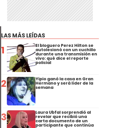
LAS MÁS LEÍDAS
El bloguero Perez Hilton se
1
autolesionó con un cuchillo
durante una transmisión en
vivo: qué dice el reporte
policial
Yipio ganó la casa en Gran
2
Hermano y será líder de la
semana
Laura Ubfal sorprendió al
3
revelar que recibió una
carta documento de un
participante que continúa