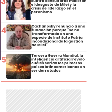
3
cuatro consultoras midieron
el desgaste de Milei y la
crisis de liderazgo en el
peronismo
Cachanosky renunció a una
4
fundación porque "se ha
transformado en una
especie de Instituto Patria
incondicional de la gestión
de Milei"
Tercera Guerra Mundial: la
5
inteligencia artificial reveló
cuáles serían los primeros
países latinoamericanos en
ser derrotados