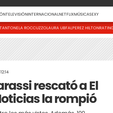
ÓN
TELEVISIÓN
INTERNACIONAL
NETFLIX
MÚSICA
SEXY
T
ANTONELA ROCCUZZO
LAURA UBFAL
PEREZ HILTON
RATIN
12:14
rassi rescató a El
Noticias la rompió