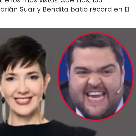
ntre los más vistos. Además, 100
rián Suar y Bendita batió récord en El