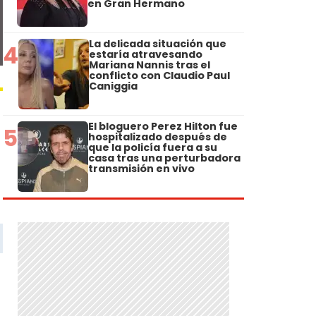
en Gran Hermano
La delicada situación que
4
estaría atravesando
Mariana Nannis tras el
conflicto con Claudio Paul
Caniggia
El bloguero Perez Hilton fue
5
hospitalizado después de
que la policía fuera a su
casa tras una perturbadora
transmisión en vivo