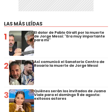
LAS MÁS LEÍDAS
El dolor de Pablo Giralt por la muerte
1
de Jorge Messi: "Era muy importante
para mí"
Así comunicó el Sanatorio Centro de
2
Rosario la muerte de Jorge Messi
Quiénes serán los invitados de Juana
3
Viale para el domingo 9 de agosto:
exitosos actores