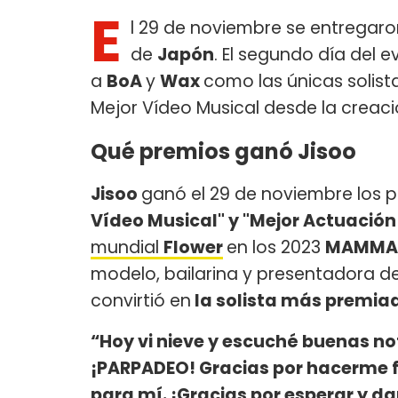
E
l 29 de noviembre se entregaro
de
Japón
. El segundo día del 
a
BoA
y
Wax
como las únicas solis
Mejor Vídeo Musical desde la creaci
Qué premios ganó Jisoo
Jisoo
ganó el 29 de noviembre los p
Vídeo Musical" y "Mejor Actuación 
mundial
Flower
en los 2023
MAMMA
modelo, bailarina y presentadora de
convirtió en
la solista más premia
“Hoy vi nieve y escuché buenas not
¡PARPADEO! Gracias por hacerme f
para mí. ¡Gracias por esperar y d