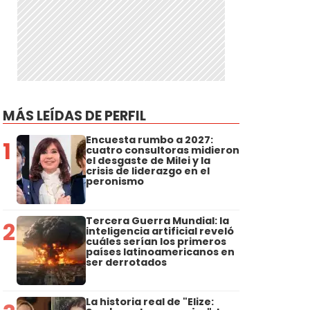
MÁS LEÍDAS DE PERFIL
Encuesta rumbo a 2027:
1
cuatro consultoras midieron
el desgaste de Milei y la
crisis de liderazgo en el
peronismo
Tercera Guerra Mundial: la
2
inteligencia artificial reveló
cuáles serían los primeros
países latinoamericanos en
ser derrotados
La historia real de "Elize: