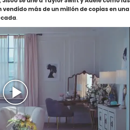
,
Jisoo se une a Taylor Swift y Adele como las
n vendido más de un millón de copias en una
écada
.