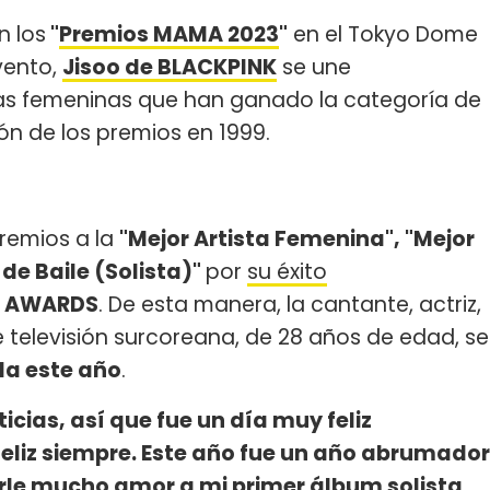
n los
"
Premios MAMA 2023
"
en el Tokyo Dome
evento,
Jisoo de BLACKPINK
se une
tas femeninas que han ganado la categoría de
ón de los premios en 1999.
remios a la
"Mejor Artista Femenina", "Mejor
de Baile (Solista)"
por
su éxito
 AWARDS
. De esta manera, la cantante, actriz,
 televisión surcoreana, de 28 años de edad, se
da este año
.
icias, así que fue un día muy feliz
eliz siempre. Este año fue un año abrumador
arle mucho amor a mi primer álbum solista