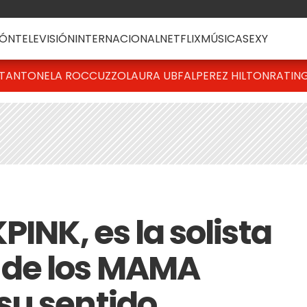
ÓN
TELEVISIÓN
INTERNACIONAL
NETFLIX
MÚSICA
SEXY
T
ANTONELA ROCCUZZO
LAURA UBFAL
PEREZ HILTON
RATIN
PINK, es la solista
de los MAMA
su sentido