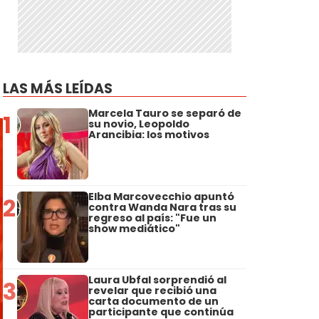
LAS MÁS LEÍDAS
Marcela Tauro se separó de
1
su novio, Leopoldo
Arancibia: los motivos
Elba Marcovecchio apuntó
2
contra Wanda Nara tras su
regreso al país: "Fue un
show mediático"
Laura Ubfal sorprendió al
3
revelar que recibió una
carta documento de un
participante que continúa