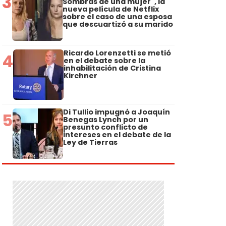
3
Sombras de una mujer", la
nueva película de Netflix
sobre el caso de una esposa
que descuartizó a su marido
Ricardo Lorenzetti se metió
4
en el debate sobre la
inhabilitación de Cristina
Kirchner
Di Tullio impugnó a Joaquín
5
Benegas Lynch por un
presunto conflicto de
intereses en el debate de la
Ley de Tierras