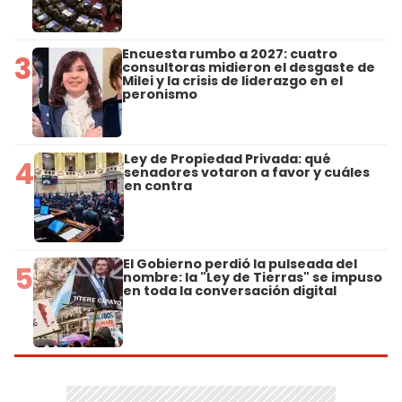
Encuesta rumbo a 2027: cuatro
3
consultoras midieron el desgaste de
Milei y la crisis de liderazgo en el
peronismo
Ley de Propiedad Privada: qué
4
senadores votaron a favor y cuáles
en contra
El Gobierno perdió la pulseada del
5
nombre: la "Ley de Tierras" se impuso
en toda la conversación digital