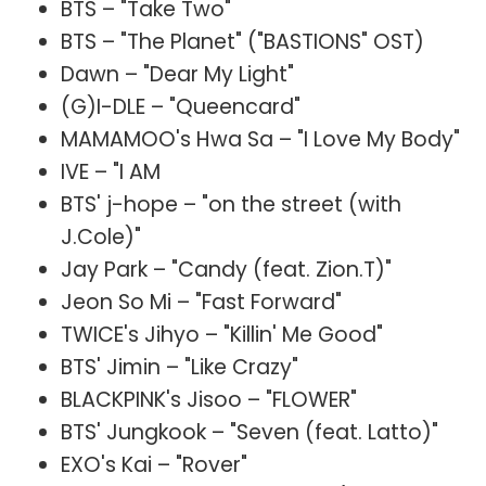
BTS – "Take Two"
BTS – "The Planet" ("BASTIONS" OST)
Dawn – "Dear My Light"
(G)I-DLE – "Queencard"
MAMAMOO's Hwa Sa – "I Love My Body"
IVE – "I AM
BTS' j-hope – "on the street (with
J.Cole)"
Jay Park – "Candy (feat. Zion.T)"
Jeon So Mi – "Fast Forward"
TWICE's Jihyo – "Killin' Me Good"
BTS' Jimin – "Like Crazy"
BLACKPINK's Jisoo – "FLOWER"
BTS' Jungkook – "Seven (feat. Latto)"
EXO's Kai – "Rover"