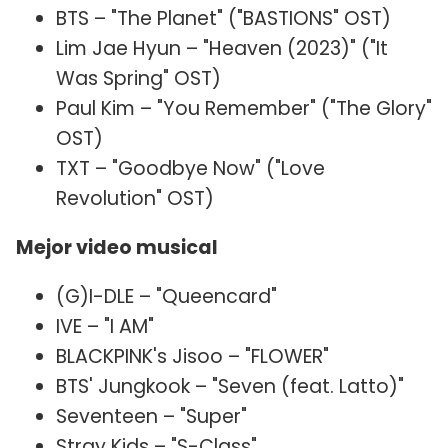
BTS – "The Planet" ("BASTIONS" OST)
Lim Jae Hyun – "Heaven (2023)" ("It
Was Spring" OST)
Paul Kim – "You Remember" ("The Glory"
OST)
TXT – "Goodbye Now" ("Love
Revolution" OST)
Mejor video musical
(G)I-DLE – "Queencard"
IVE – "I AM"
BLACKPINK's Jisoo – "FLOWER"
BTS' Jungkook – "Seven (feat. Latto)"
Seventeen – "Super"
Stray Kids – "S-Class"