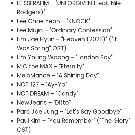
LE SSERAFIM – "UNFORGIVEN (feat. Nile
Rodgers)"
Lee Chae Yeon – "KNOCK"
Lee Mujin – "Ordinary Confession"
Lim Jae Hyun – "Heaven (2023)" ("It
Was Spring" OST)
Lim Young Woong – "London Boy"
M.C the MAX – "Eternity"
MeloMance – "A Shining Day"
NCT 127 – "Ay-Yo"
NCT DREAM – "Candy"
NewJeans – "Ditto"
Parc Jae Jung – "Let's Say Goodbye"
Paul Kim – "You Remember" ("The Glory"
OST)