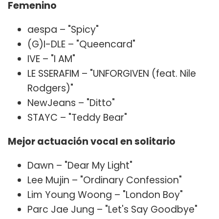
Femenino
aespa – "Spicy"
(G)I-DLE – "Queencard"
IVE – "I AM"
LE SSERAFIM – "UNFORGIVEN (feat. Nile
Rodgers)"
NewJeans – "Ditto"
STAYC – "Teddy Bear"
Mejor actuación vocal en solitario
Dawn – "Dear My Light"
Lee Mujin – "Ordinary Confession"
Lim Young Woong – "London Boy"
Parc Jae Jung – "Let's Say Goodbye"