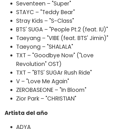
Seventeen – "Super"
STAYC – "Teddy Bear"
Stray Kids – "S-Class"
BTS' SUGA – "People Pt.2 (feat. IU)"
Taeyang – "VIBE (feat. BTS' Jimin)"
Taeyong – "SHALALA"
TXT – "Goodbye Now" ("Love
Revolution" OST)
TXT – "BTS' SUGAr Rush Ride"
V – "Love Me Again"
ZEROBASEONE – "In Bloom"
Zior Park – "CHRISTIAN"
Artista del año
ADYA