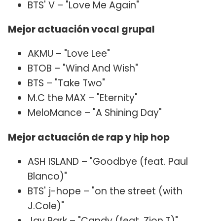
BTS' V – "Love Me Again"
Mejor actuación vocal grupal
AKMU – "Love Lee"
BTOB – "Wind And Wish"
BTS – "Take Two"
M.C the MAX – "Eternity"
MeloMance – "A Shining Day"
Mejor actuación de rap y hip hop
ASH ISLAND – "Goodbye (feat. Paul
Blanco)"
BTS' j-hope – "on the street (with
J.Cole)"
Jay Park – "Candy (feat. Zion.T)"