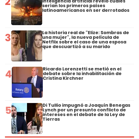
2
inteligencia artificial reveló cuáles
serían los primeros países
latinoamericanos en ser derrotados
La historia real de "Elize: Sombras de
3
una mujer", la nueva película de
Netflix sobre el caso de una esposa
que descuartizó a su marido
Ricardo Lorenzetti se metió en el
4
debate sobre la inhabilitación de
Cristina Kirchner
Di Tullio impugnó a Joaquín Benegas
5
Lynch por un presunto conflicto de
intereses en el debate de la Ley de
Tierras