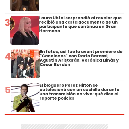
Laura Ubfal sorprendió al revelar que
3
recibió una carta documento de un
participante que continúa en Gran
Hermano
En fotos, así fue la avant premiere de
4
"Canelones" con Darío Barassi,
Agustín Aristarán, Verónica Llinás y
César Bordón
El bloguero Perez Hilton se
5
autolesionó con un cuchillo durante
una transmisión en vivo: qué dice el
reporte policial