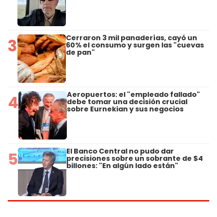
Cerraron 3 mil panaderías, cayó un
3
60% el consumo y surgen las "cuevas
de pan"
Aeropuertos: el "empleado fallado"
4
debe tomar una decisión crucial
sobre Eurnekian y sus negocios
El Banco Central no pudo dar
5
precisiones sobre un sobrante de $4
billones: "En algún lado están"