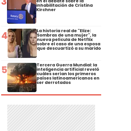
3
en el debate sobre la
inhabilitación de Cristina
Kirchner
La historia real de "Elize:
4
Sombras de una mujer", la
nueva película de Netflix
sobre el caso de una esposa
que descuartizó a su marido
Tercera Guerra Mundial: la
5
inteligencia artificial reveló
cuáles serían los primeros
países latinoamericanos en
ser derrotados