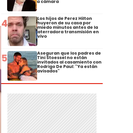
a cámara
Los hijos de Perez Hilton
4
huyeron de su casa por
miedo minutos antes de la
aterradora transmisión en
vivo
Aseguran que los padres de
5
Tini Stoessel no están
invitados al casamiento con
Rodrigo De Paul: "Ya están
avisados"