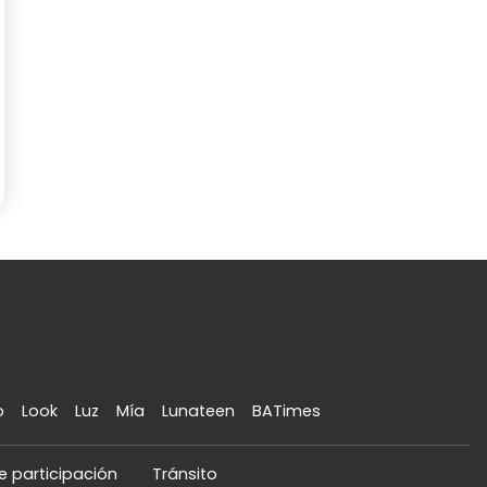
o
Look
Luz
Mía
Lunateen
BATimes
e participación
Tránsito