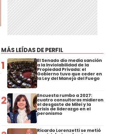
MÁS LEÍDAS DE PERFIL
El Senado dio media sanción
1
a la Inviolabilidad de la
Propiedad Privada: el
Gobierno tuvo que ceder en
la Ley del Manejo del Fuego
Encuesta rumbo a 2027:
2
cuatro consultoras midieron
el desgaste de Milei y la
crisis de liderazgo en el
peronismo
Ricardo Lorenzetti se metió