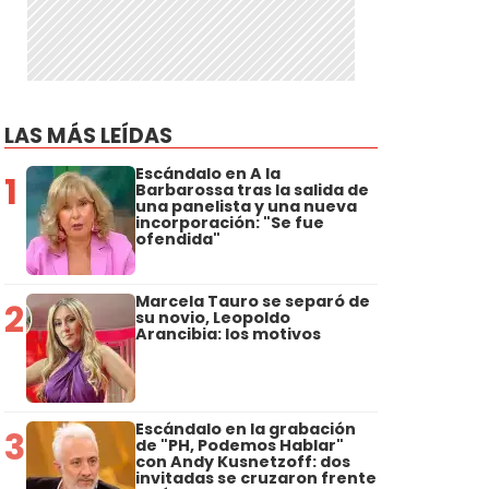
LAS MÁS LEÍDAS
Escándalo en A la
1
Barbarossa tras la salida de
una panelista y una nueva
incorporación: "Se fue
ofendida"
Marcela Tauro se separó de
2
su novio, Leopoldo
Arancibia: los motivos
Escándalo en la grabación
3
de "PH, Podemos Hablar"
con Andy Kusnetzoff: dos
invitadas se cruzaron frente