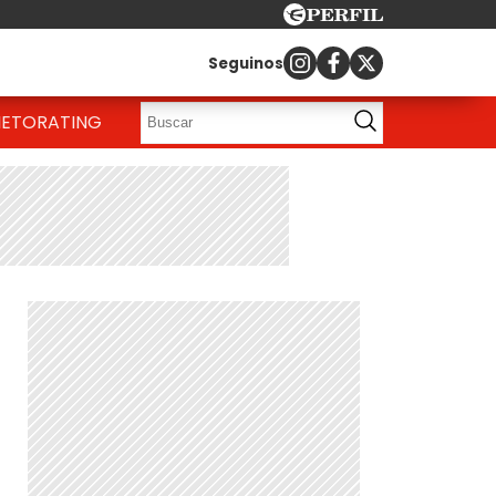
Seguinos
IETO
RATING