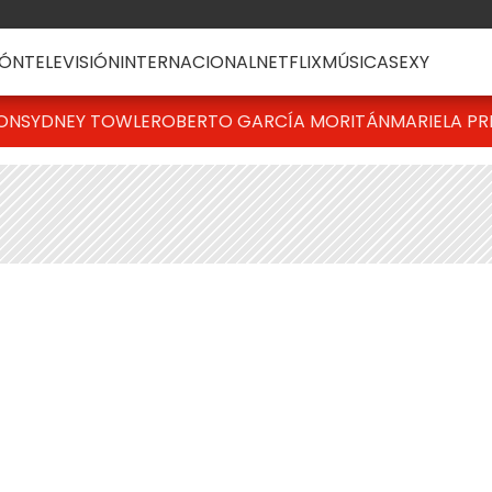
ÓN
TELEVISIÓN
INTERNACIONAL
NETFLIX
MÚSICA
SEXY
TON
SYDNEY TOWLE
ROBERTO GARCÍA MORITÁN
MARIELA PR