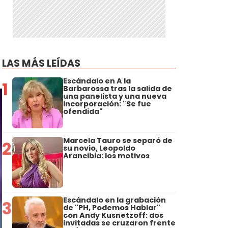
LAS MÁS LEÍDAS
Escándalo en A la
1
Barbarossa tras la salida de
una panelista y una nueva
incorporación: "Se fue
ofendida"
Marcela Tauro se separó de
2
su novio, Leopoldo
Arancibia: los motivos
Escándalo en la grabación
3
de "PH, Podemos Hablar"
con Andy Kusnetzoff: dos
invitadas se cruzaron frente