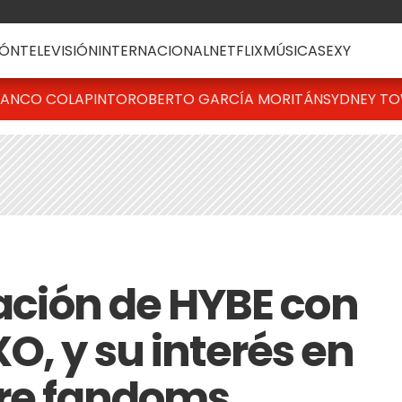
ÓN
TELEVISIÓN
INTERNACIONAL
NETFLIX
MÚSICA
SEXY
RANCO COLAPINTO
ROBERTO GARCÍA MORITÁN
SYDNEY T
jación de HYBE con
O, y su interés en
tre fandoms