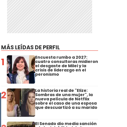
,
MÁS LEÍDAS DE PERFIL
Encuesta rumbo a 2027:
1
cuatro consultoras midieron
el desgaste de Milei y la
crisis de liderazgo en el
peronismo
La historia real de "Elize:
2
Sombras de una mujer", la
nueva película de Netflix
sobre el caso de una esposa
que descuartizó a su marido
El Senado dio media sanción