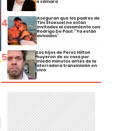
a cámara
Aseguran que los padres de
4
Tini Stoessel no están
invitados al casamiento con
Rodrigo De Paul: "Ya están
avisados"
Los hijos de Perez Hilton
5
huyeron de su casa por
miedo minutos antes de la
aterradora transmisión en
vivo