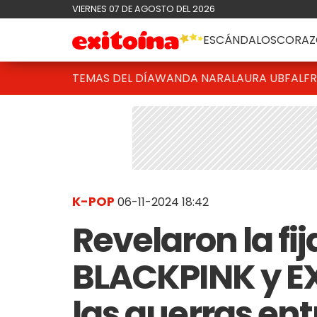
VIERNES 07 DE AGOSTO DEL 2026
ESCÁNDALOS
CORAZ
TEMAS DEL DÍA
WANDA NARA
LAURA UBFAL
F
K-POP
06-11-2024 18:42
Revelaron la fi
BLACKPINK y EX
las guerras en