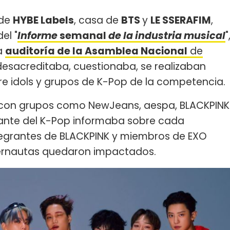
 de
HYBE Labels
, casa de
BTS
y
LE SSERAFIM
,
el "
In
forme
semanal
de la in
dustria musical
"
a
auditoría de la Asamblea Nacional
de
desacreditaba, cuestionaba, se realizaban
re idols y grupos de K-Pop de la competencia.
n con grupos como NewJeans, aespa, BLACKPINK
gante del K-Pop informaba sobre cada
tegrantes de BLACKPINK y miembros de EXO
internautas quedaron impactados.