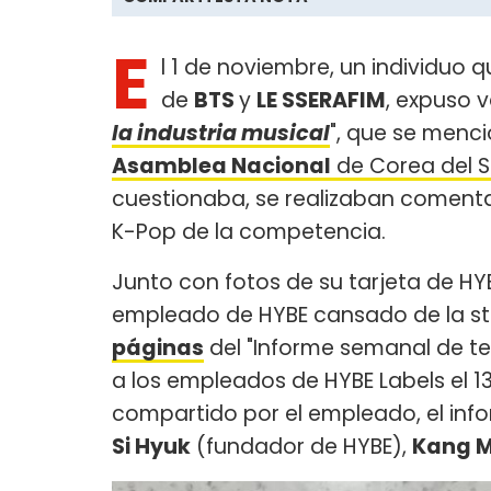
E
l 1 de noviembre, un individuo
de
BTS
y
LE SSERAFIM
, expuso v
la in
dustria musical
", que se menc
Asamblea Nacional
de Corea del S
cuestionaba, se realizaban comentar
K-Pop de la competencia.
Junto con fotos de su tarjeta de H
empleado de HYBE cansado de la sti
páginas
del "Informe semanal de ten
a los empleados de HYBE Labels el 13
compartido por el empleado, el inf
Si Hyuk
(fundador de HYBE),
Kang M