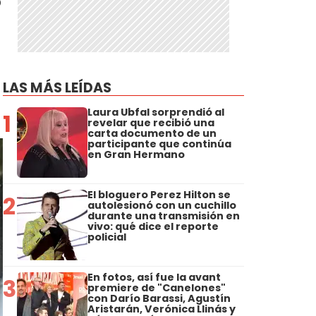
LAS MÁS LEÍDAS
Laura Ubfal sorprendió al
1
revelar que recibió una
carta documento de un
participante que continúa
en Gran Hermano
El bloguero Perez Hilton se
2
autolesionó con un cuchillo
durante una transmisión en
vivo: qué dice el reporte
policial
En fotos, así fue la avant
3
premiere de "Canelones"
con Darío Barassi, Agustín
Aristarán, Verónica Llinás y