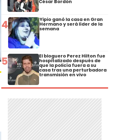
César Bordón
Yipio ganó la casa en Gran
4
Hermano y será líder de la
semana
El bloguero Perez Hilton fue
5
hospitalizado después de
que la policía fuera a su
casa tras una perturbadora
transmisión en vivo