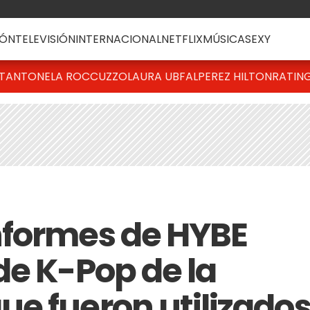
ÓN
TELEVISIÓN
INTERNACIONAL
NETFLIX
MÚSICA
SEXY
T
ANTONELA ROCCUZZO
LAURA UBFAL
PEREZ HILTON
RATIN
nformes de HYBE
de K-Pop de la
e fueron utilizado