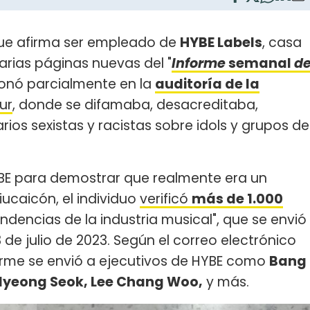
 que afirma ser empleado de
HYBE Labels
, casa
arias páginas nuevas del "
In
forme
semanal
d
ionó parcialmente en la
auditoría de la
ur
, donde se difamaba, desacreditaba,
ios sexistas y racistas sobre idols y grupos de
YBE para demostrar que realmente era un
ucaicón, el individuo
verificó
más de 1.000
dencias de la industria musical", que se envió
 de julio de 2023. Según el correo electrónico
orme se envió a ejecutivos de HYBE como
Bang
yeong Seok, Lee Chang Woo,
y más.