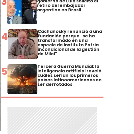
3
gobierno de Lula solicitó el
retiro del embajador
argentino en Brasil
Cachanosky renunció a una
4
fundación porque "se ha
transformado en una
especie de Instituto Patria
incondicional de la gestión
de Milei"
Tercera Guerra Mundial: la
5
inteligencia artificial reveló
cuáles serían los primeros
países latinoamericanos en
ser derrotados