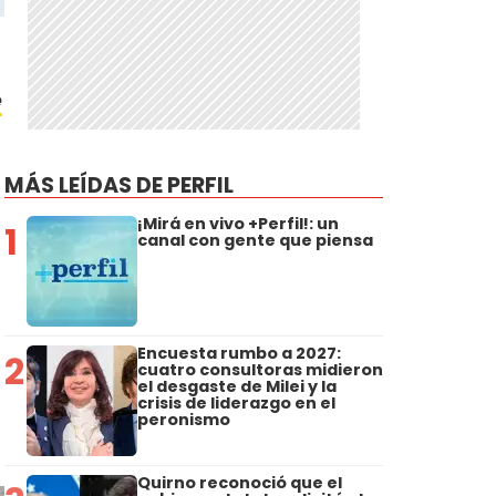
e
MÁS LEÍDAS DE PERFIL
¡Mirá en vivo +Perfil!: un
1
canal con gente que piensa
Encuesta rumbo a 2027:
2
cuatro consultoras midieron
el desgaste de Milei y la
crisis de liderazgo en el
peronismo
Quirno reconoció que el