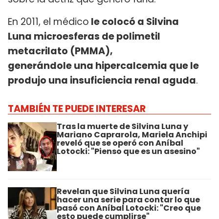
En 2011, el médico
le colocó a Silvina
Luna microesferas de polimetil
metacrilato (PMMA),
generándole una hipercalcemia que le
produjo una insuficiencia renal aguda
.
TAMBIÉN TE PUEDE INTERESAR
Tras la muerte de Silvina Luna y
Mariano Caprarola, Mariela Anchipi
reveló que se operó con Aníbal
Lotocki: "Pienso que es un asesino"
Revelan que Silvina Luna quería
hacer una serie para contar lo que
pasó con Aníbal Lotocki: "Creo que
esto puede cumplirse"