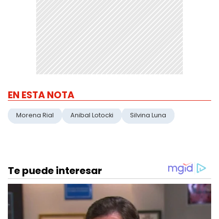
EN ESTA NOTA
Morena Rial
Anibal Lotocki
Silvina Luna