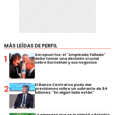
MÁS LEÍDAS DE PERFIL
Aeropuertos: el "empleado fallado"
1
debe tomar una decisión crucial
sobre Eurnekian y sus negocios
El Banco Central no pudo dar
2
precisiones sobre un sobrante de $4
billones: "En algún lado están"
La empresa que se le plantó a Estados