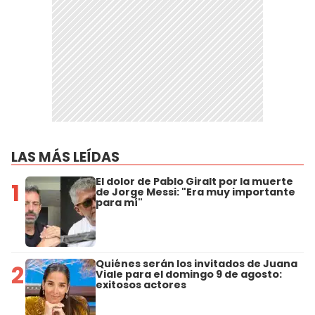
LAS MÁS LEÍDAS
El dolor de Pablo Giralt por la muerte
1
de Jorge Messi: "Era muy importante
para mí"
Quiénes serán los invitados de Juana
2
Viale para el domingo 9 de agosto:
exitosos actores