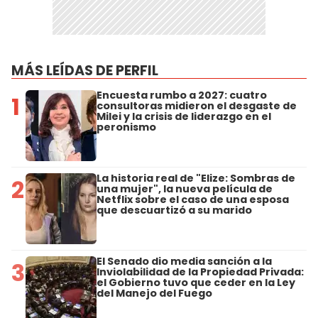
MÁS LEÍDAS DE PERFIL
Encuesta rumbo a 2027: cuatro
1
consultoras midieron el desgaste de
Milei y la crisis de liderazgo en el
peronismo
La historia real de "Elize: Sombras de
2
una mujer", la nueva película de
Netflix sobre el caso de una esposa
que descuartizó a su marido
El Senado dio media sanción a la
3
Inviolabilidad de la Propiedad Privada:
el Gobierno tuvo que ceder en la Ley
del Manejo del Fuego