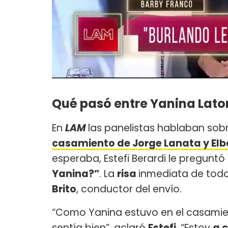
Qué pasó entre Yanina Latorr
En
LAM
las panelistas hablaban sob
casamiento de Jorge Lanata y El
esperaba, Estefi Berardi le preguntó
Yanina?”
. La
risa
inmediata de todo
Brito
, conductor del envío.
“Como Yanina estuvo en el casamient
sentía bien”, aclaró
Estefi
. “Estoy
a 