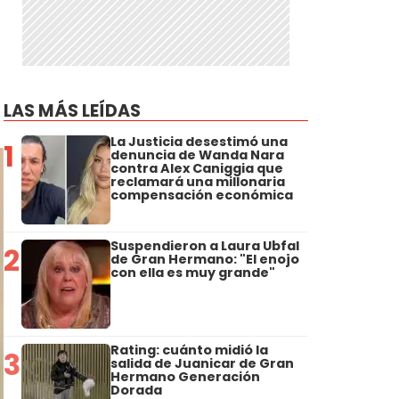
LAS MÁS LEÍDAS
La Justicia desestimó una
1
denuncia de Wanda Nara
contra Alex Caniggia que
reclamará una millonaria
compensación económica
Suspendieron a Laura Ubfal
2
de Gran Hermano: "El enojo
con ella es muy grande"
Rating: cuánto midió la
3
salida de Juanicar de Gran
Hermano Generación
Dorada