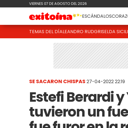
VIERNES 07 DE AGOSTO DEL 2026
ESCÁNDALOS
CORAZ
TEMAS DEL DÍA
LEANDRO RUD
GRISELDA SICIL
SE SACARON CHISPAS
27-04-2022 22:19
Estefi Berardi 
tuvieron un fue
fue furor en la 