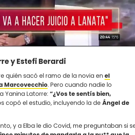
e y Estefi Berardi
re quién sacó el ramo de la novia en
el
ba Marcovecchio
. Pero cuando nadie lo
 a Yanina Latorre:
“¿Vos te sentís bien,
s copó el estudio, incluyendo la de
Ángel de
o, y a Elba le dio Covid, me preguntaban si s
cinco minutos de mandarla a la pu** que la