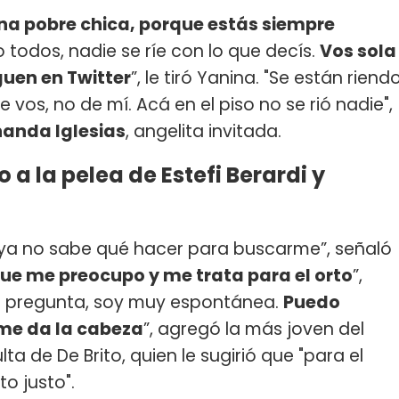
na pobre chica, porque estás siempre
o todos, nadie se ríe con lo que decís.
Vos sola
iguen en Twitter
”, le tiró Yanina. "Se están riend
de vos, no de mí. Acá en el piso no se rió nadie",
nanda Iglesias
, angelita invitada.
 a la pelea de Estefi Berardi y
e ya no sabe qué hacer para buscarme”, señaló
ue me preocupo y me trata para el orto
”,
n la pregunta, soy muy espontánea.
Puedo
 me da la cabeza
”, agregó la más joven del
ta de De Brito, quien le sugirió que "para el
o justo".