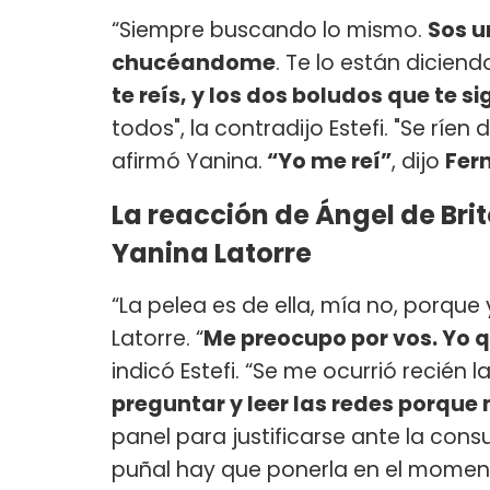
“Siempre buscando lo mismo.
Sos u
chucéandome
. Te lo están diciend
te reís, y los dos boludos que te s
todos", la contradijo Estefi. "Se ríen 
afirmó Yanina.
“Yo me reí”
, dijo
Fer
La reacción de Ángel de Brito
Yanina Latorre
“La pelea es de ella, mía no, porqu
Latorre. “
Me preocupo por vos. Yo q
indicó Estefi. “Se me ocurrió recié
preguntar y leer las redes porque
panel para justificarse ante la consul
puñal hay que ponerla en el moment