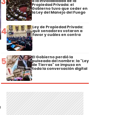
3
a la Inviolabilidad de la
Propiedad Privada: el
Gobierno tuvo que ceder en
la Ley del Manejo del Fuego
Ley de Propiedad Privada:
4
qué senadores votaron a
favor y cuáles en contra
El Gobierno perdió la
5
pulseada del nombre: la "Ley
de Tierras" se impuso en
toda la conversación digital
e