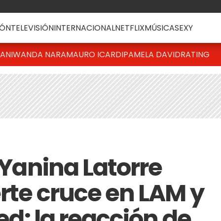
ÓN
TELEVISIÓN
INTERNACIONAL
NETFLIX
MÚSICA
SEXY
IANI
WANDA NARA
MAURO ICARDI
PAMELA DAVID
RATING
y Yanina Latorre
rte cruce en LAM y
red: la reacción de