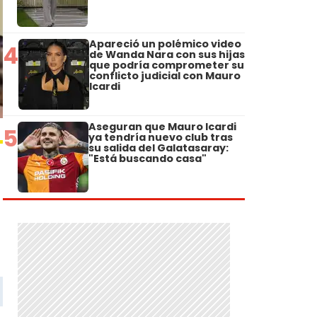
Apareció un polémico video
4
de Wanda Nara con sus hijas
que podría comprometer su
conflicto judicial con Mauro
Icardi
Aseguran que Mauro Icardi
5
ya tendría nuevo club tras
su salida del Galatasaray:
"Está buscando casa"