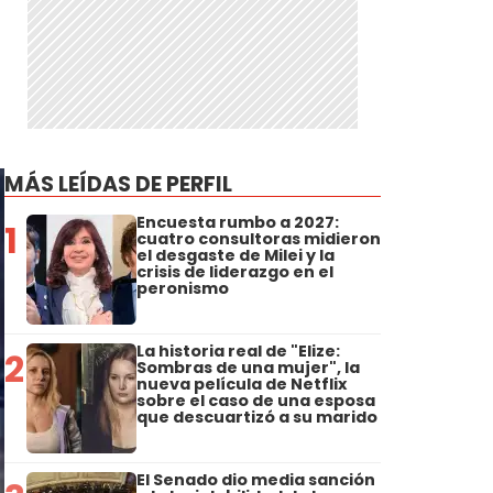
MÁS LEÍDAS DE PERFIL
Encuesta rumbo a 2027:
1
cuatro consultoras midieron
el desgaste de Milei y la
crisis de liderazgo en el
peronismo
La historia real de "Elize:
2
Sombras de una mujer", la
nueva película de Netflix
sobre el caso de una esposa
que descuartizó a su marido
El Senado dio media sanción