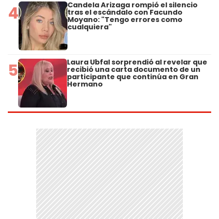
Candela Arizaga rompió el silencio
4
tras el escándalo con Facundo
Moyano: "Tengo errores como
cualquiera"
Laura Ubfal sorprendió al revelar que
5
recibió una carta documento de un
participante que continúa en Gran
Hermano