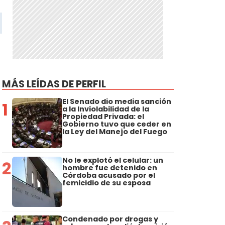
MÁS LEÍDAS DE PERFIL
El Senado dio media sanción
1
a la Inviolabilidad de la
Propiedad Privada: el
Gobierno tuvo que ceder en
la Ley del Manejo del Fuego
No le explotó el celular: un
2
hombre fue detenido en
Córdoba acusado por el
femicidio de su esposa
Condenado por drogas y