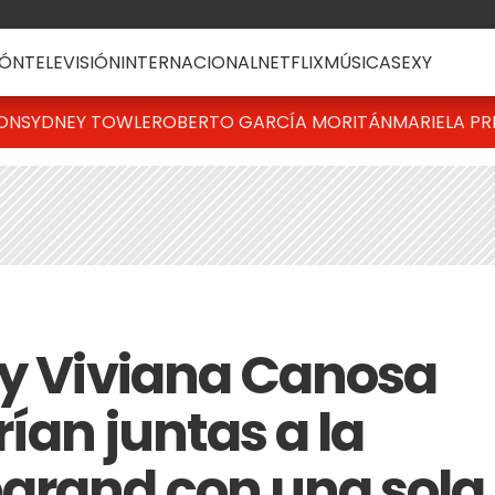
ÓN
TELEVISIÓN
INTERNACIONAL
NETFLIX
MÚSICA
SEXY
TON
SYDNEY TOWLE
ROBERTO GARCÍA MORITÁN
MARIELA PR
 y Viviana Canosa
rían juntas a la
grand con una sola