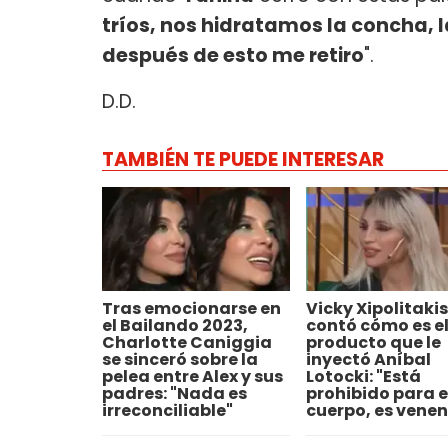
tríos, nos hidratamos la concha, l
después de esto me retiro
".
D.D.
TAMBIÉN TE PUEDE INTERESAR
Tras emocionarse en
Vicky Xipolitakis
el Bailando 2023,
contó cómo es e
Charlotte Caniggia
producto que le
se sinceró sobre la
inyectó Aníbal
pelea entre Alex y sus
Lotocki: "Está
padres: "Nada es
prohibido para e
irreconciliable"
cuerpo, es venen