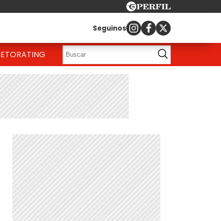
Seguinos
IETO
RATING