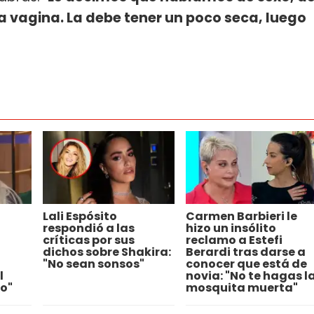
a vagina. La debe tener un poco seca, luego
Lali Espósito
Carmen Barbieri le
l
respondió a las
hizo un insólito
críticas por sus
reclamo a Estefi
dichos sobre Shakira:
Berardi tras darse a
"No sean sonsos"
conocer que está de
l
novia: "No te hagas l
o"
mosquita muerta"