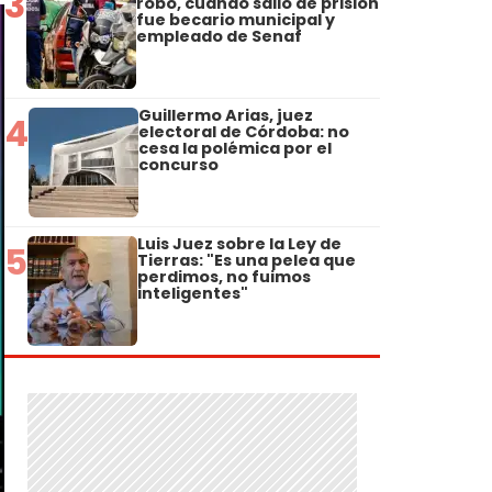
3
robo, cuando salió de prisión
fue becario municipal y
empleado de Senaf
Guillermo Arias, juez
4
electoral de Córdoba: no
cesa la polémica por el
concurso
Luis Juez sobre la Ley de
5
Tierras: "Es una pelea que
perdimos, no fuimos
inteligentes"