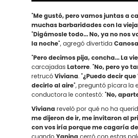
"
Me gustó, pero vamos juntas a ca
muchas barbaridades con la vieja.
"
Digámosle todo... No, ya no nos v
la noche
", agregó divertida
Canos
"
Pero decimos pija, concha... La v
carcajadas
Latorre
. "
No, pero yo t
retrucó
Viviana
. "
¿Puedo decir que
decirlo al aire
", preguntó pícara la
conductora le contestó: "
No, apart
Viviana
reveló por qué no ha querid
me dijeron de ir, me invitaron al 
con vos iría porque me cagaría de 
cuando
Yanina
cerró con estas pal