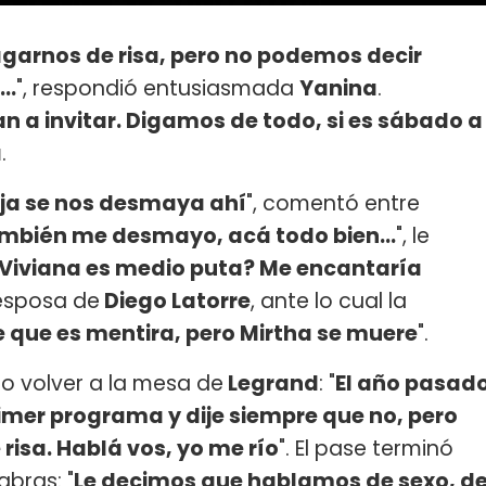
garnos de risa, pero no podemos decir
..
", respondió entusiasmada
Yanina
.
an a invitar. Digamos de todo, si es sábado a
a
.
ieja se nos desmaya ahí
", comentó entre
ambién me desmayo, acá todo bien...
", le
 Viviana es medio puta? Me encantaría
 esposa de
Diego Latorre
, ante lo cual la
e que es mentira, pero Mirtha se muere
".
o volver a la mesa de
Legrand
: "
El año pasad
primer programa y dije siempre que no, pero
risa. Hablá vos, yo me río
". El pase terminó
abras: "
Le decimos que hablamos de sexo, d