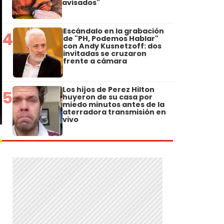
avisados"
Escándalo en la grabación
4
de "PH, Podemos Hablar"
con Andy Kusnetzoff: dos
invitadas se cruzaron
frente a cámara
Los hijos de Perez Hilton
5
huyeron de su casa por
miedo minutos antes de la
aterradora transmisión en
vivo