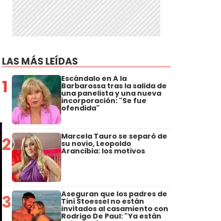
LAS MÁS LEÍDAS
Escándalo en A la
1
Barbarossa tras la salida de
una panelista y una nueva
incorporación: "Se fue
ofendida"
Marcela Tauro se separó de
2
su novio, Leopoldo
Arancibia: los motivos
Aseguran que los padres de
3
Tini Stoessel no están
invitados al casamiento con
Rodrigo De Paul: "Ya están