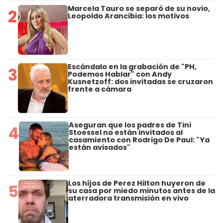
Marcela Tauro se separó de su novio,
2
Leopoldo Arancibia: los motivos
Escándalo en la grabación de "PH,
3
Podemos Hablar" con Andy
Kusnetzoff: dos invitadas se cruzaron
frente a cámara
Aseguran que los padres de Tini
4
Stoessel no están invitados al
casamiento con Rodrigo De Paul: "Ya
están avisados"
Los hijos de Perez Hilton huyeron de
5
su casa por miedo minutos antes de la
aterradora transmisión en vivo