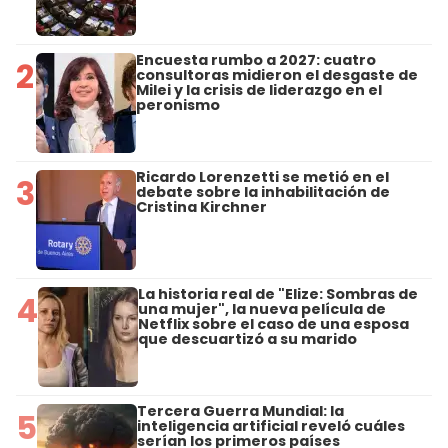
Encuesta rumbo a 2027: cuatro
2
consultoras midieron el desgaste de
Milei y la crisis de liderazgo en el
peronismo
Ricardo Lorenzetti se metió en el
3
debate sobre la inhabilitación de
Cristina Kirchner
La historia real de "Elize: Sombras de
4
una mujer", la nueva película de
Netflix sobre el caso de una esposa
que descuartizó a su marido
Tercera Guerra Mundial: la
5
inteligencia artificial reveló cuáles
serían los primeros países