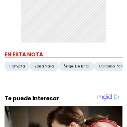
EN ESTA NOTA
Pampita
Zaira Nara
Ángel De Brito
Carolina Pamp