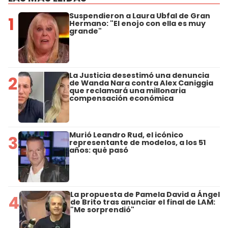
Suspendieron a Laura Ubfal de Gran
1
Hermano: "El enojo con ella es muy
grande"
La Justicia desestimó una denuncia
2
de Wanda Nara contra Alex Caniggia
que reclamará una millonaria
compensación económica
Murió Leandro Rud, el icónico
3
representante de modelos, a los 51
años: qué pasó
La propuesta de Pamela David a Ángel
4
de Brito tras anunciar el final de LAM:
"Me sorprendió"