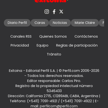
Diario Perfil
Caras
Noticias
Marie Claire
Fo
Canales RSS
Quienes Somos
Contáctenos
Privacidad
Equipo
Reglas de participación
Tránsito
Exitoina - Editorial Perfil S.A.
| © Perfil.com 2006-2026
- Todos los derechos reservados.
Editor responsable: Carlos Piro.
Registro de la propiedad intelectual número
5346433
Dirección:
California 2715
,
C1289ABI
,
CABA, Argentina
|
Teléfono:
(+5411) 7091-4921
/
(+5411) 7091-4922
| E-
mail:
perfilcom@perfil.com