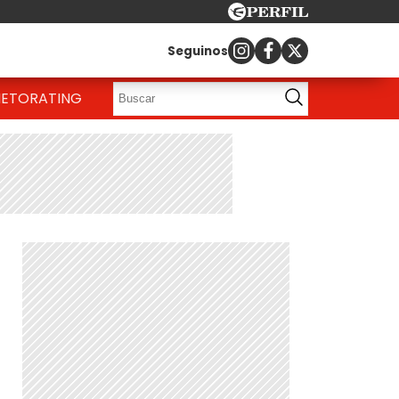
Seguinos
IETO
RATING