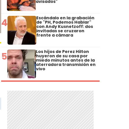
avisados"
Escándalo en la grabación
4
de "PH, Podemos Hablar"
con Andy Kusnetzoff: dos
invitadas se cruzaron
frente a cámara
Los hijos de Perez Hilton
5
huyeron de su casa por
miedo minutos antes de la
aterradora transmisión en
vivo