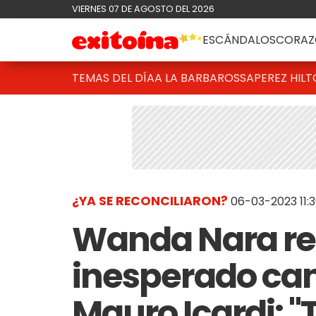
VIERNES 07 DE AGOSTO DEL 2026
ESCÁNDALOS
CORAZ
TEMAS DEL DÍA
A LA BARBAROSSA
PEREZ HIL
¿YA SE RECONCILIARON?
06-03-2023 11:
Wanda Nara re
inesperado cam
Mauro Icardi: "T