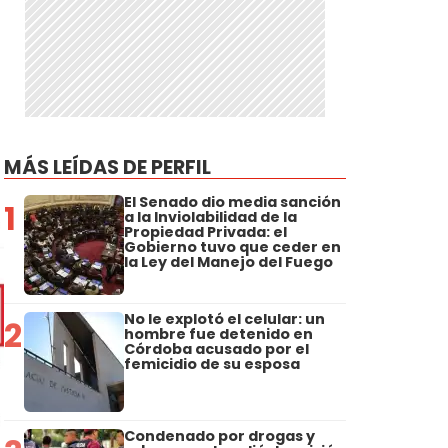
MÁS LEÍDAS DE PERFIL
El Senado dio media sanción
1
a la Inviolabilidad de la
Propiedad Privada: el
Gobierno tuvo que ceder en
la Ley del Manejo del Fuego
No le explotó el celular: un
2
hombre fue detenido en
Córdoba acusado por el
femicidio de su esposa
Condenado por drogas y