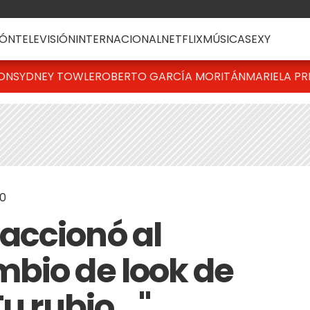
ÓN
TELEVISIÓN
INTERNACIONAL
NETFLIX
MÚSICA
SEXY
TON
SYDNEY TOWLE
ROBERTO GARCÍA MORITÁN
MARIELA PR
30
accionó al
bio de look de
u rubio..."