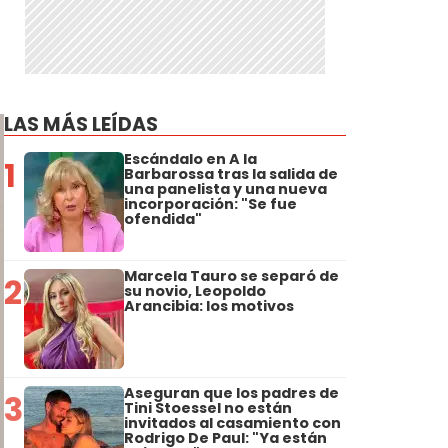
LAS MÁS LEÍDAS
Escándalo en A la
1
Barbarossa tras la salida de
una panelista y una nueva
incorporación: "Se fue
ofendida"
Marcela Tauro se separó de
2
su novio, Leopoldo
Arancibia: los motivos
Aseguran que los padres de
3
Tini Stoessel no están
invitados al casamiento con
Rodrigo De Paul: "Ya están