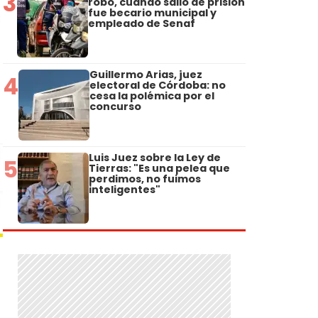
3
robo, cuando salió de prisión
fue becario municipal y
empleado de Senaf
Guillermo Arias, juez
4
electoral de Córdoba: no
cesa la polémica por el
concurso
Luis Juez sobre la Ley de
5
Tierras: "Es una pelea que
perdimos, no fuimos
inteligentes"