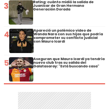
Rating: cuánto midió la salida de
3
Juanicar de Gran Hermano
Generación Dorada
Apareció un polémico video de
4
Wanda Nara con sus hijas que podría
comprometer su conflicto judicial
con Mauro Icardi
Aseguran que Mauro Icardi ya tendría
5
nuevo club tras su salida del
Galatasaray: "Está buscando casa"