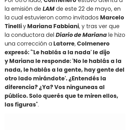
Por otro lado,
Colmenero
estuvo atenta a
la emisión de
LAM
de este 22 de mayo, en
la cual estuvieron como invitados
Marcelo
Tinelli
y
Mariana Fabbiani
, y tras ver que
la conductora del
Diario de Mariana
le hizo
una corrección a
Latorre
,
Colmenero
expresó:
"
'Le hablás a la nada' le dijo
y Mariana le responde: 'No le hablás a la
nada, le hablás a la gente, hay gente del
otro lado mirándote'. ¿Entendés la
diferencia? ¿Ya? Vos ninguneas al
público. Solo querés que te miren ellos,
las figuras
".