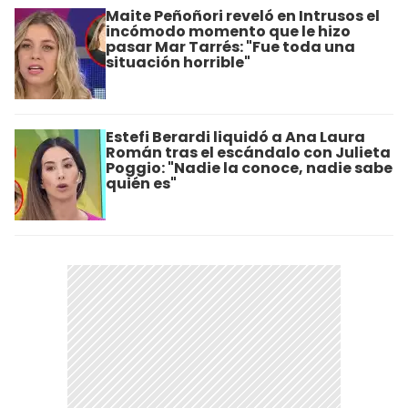
Maite Peñoñori reveló en Intrusos el
incómodo momento que le hizo
pasar Mar Tarrés: "Fue toda una
situación horrible"
Estefi Berardi liquidó a Ana Laura
Román tras el escándalo con Julieta
Poggio: "Nadie la conoce, nadie sabe
quién es"