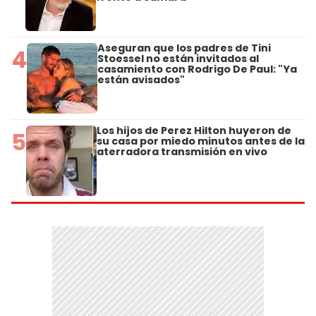
Aseguran que los padres de Tini
4
Stoessel no están invitados al
casamiento con Rodrigo De Paul: "Ya
están avisados"
Los hijos de Perez Hilton huyeron de
5
su casa por miedo minutos antes de la
aterradora transmisión en vivo