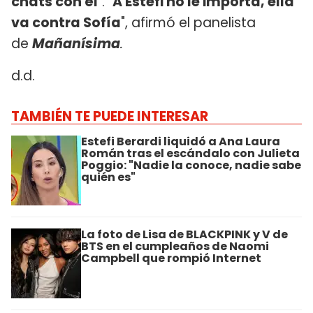
chats con él
". "
A Estefi no le importa, ella
va contra Sofía
", afirmó el panelista
de
Mañanísima
.
d.d.
TAMBIÉN TE PUEDE INTERESAR
Estefi Berardi liquidó a Ana Laura
Román tras el escándalo con Julieta
Poggio: "Nadie la conoce, nadie sabe
quién es"
La foto de Lisa de BLACKPINK y V de
BTS en el cumpleaños de Naomi
Campbell que rompió Internet