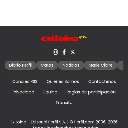
Diario Perfil
Caras
Noticias
Marie Claire
Fo
Canales RSS
Quienes Somos
Contáctenos
Privacidad
Equipo
Reglas de participación
Tránsito
Exitoina - Editorial Perfil S.A.
| © Perfil.com 2006-2026
- Todos los derechos reservados.