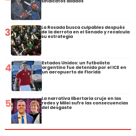
sindicatos aliados
La Rosada busca culpables después
3
de la derrota en el Senado y recalcula
su estrategia
Estados Unidos: un futbolista
4
argentino fue detenido por el ICE en
un aeropuerto de Florida
La narrativa libertaria cruje en las
5
redes y Milei sufre las consecuencias
del desgaste