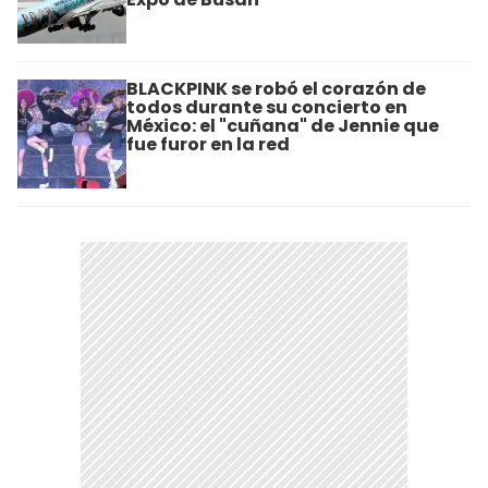
BLACKPINK se robó el corazón de
todos durante su concierto en
México: el "cuñana" de Jennie que
fue furor en la red