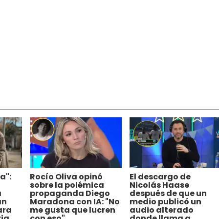
a":
Rocío Oliva opinó
El descargo de
sobre la polémica
Nicolás Haase
a
propaganda Diego
después de que un
an
Maradona con IA: "No
medio publicó un
ara
me gusta que lucren
audio alterado
ria
con eso"
donde llama a