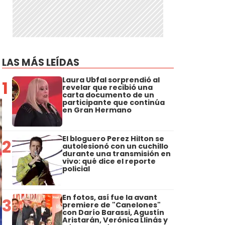
LAS MÁS LEÍDAS
Laura Ubfal sorprendió al
1
revelar que recibió una
carta documento de un
participante que continúa
en Gran Hermano
El bloguero Perez Hilton se
2
autolesionó con un cuchillo
durante una transmisión en
vivo: qué dice el reporte
policial
En fotos, así fue la avant
3
premiere de "Canelones"
con Darío Barassi, Agustín
Aristarán, Verónica Llinás y