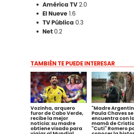
América TV
2.0
El Nueve
1.6
TV Pública
0.3
Net
0.2
TAMBIÉN TE PUEDE INTERESAR
Vozinha, arquero
"Madre Argentin
furor de Cabo Verde,
Paula Chaves se
recibe la mejor
encuentra con l
noticia: su madre
mamá de Cristi
obtiene visado para
"Cuti" Romero p
viajar al Mundial
conocer la histo