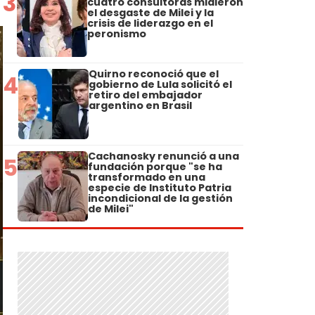
3
cuatro consultoras midieron
el desgaste de Milei y la
crisis de liderazgo en el
peronismo
Quirno reconoció que el
4
gobierno de Lula solicitó el
retiro del embajador
argentino en Brasil
Cachanosky renunció a una
5
fundación porque "se ha
transformado en una
especie de Instituto Patria
incondicional de la gestión
de Milei"