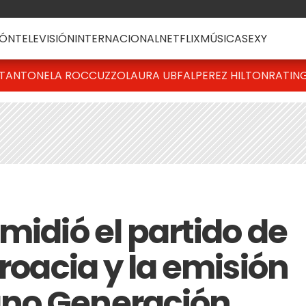
ÓN
TELEVISIÓN
INTERNACIONAL
NETFLIX
MÚSICA
SEXY
T
ANTONELA ROCCUZZO
LAURA UBFAL
PEREZ HILTON
RATIN
midió el partido de
Croacia y la emisión
no Generación