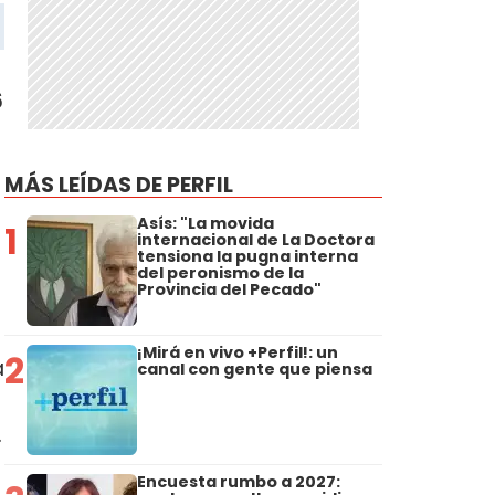
6
MÁS LEÍDAS DE PERFIL
Asís: "La movida
1
internacional de La Doctora
tensiona la pugna interna
del peronismo de la
Provincia del Pecado"
¡Mirá en vivo +Perfil!: un
2
a
canal con gente que piensa
.
Encuesta rumbo a 2027: