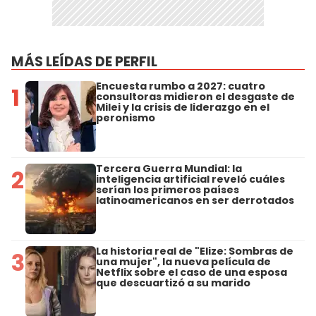
MÁS LEÍDAS DE PERFIL
Encuesta rumbo a 2027: cuatro
1
consultoras midieron el desgaste de
Milei y la crisis de liderazgo en el
peronismo
Tercera Guerra Mundial: la
2
inteligencia artificial reveló cuáles
serían los primeros países
latinoamericanos en ser derrotados
La historia real de "Elize: Sombras de
3
una mujer", la nueva película de
Netflix sobre el caso de una esposa
que descuartizó a su marido