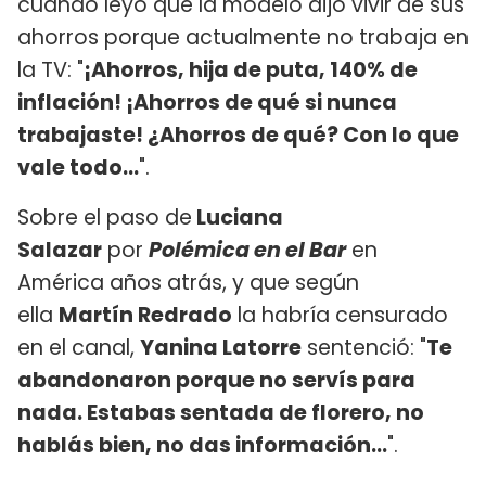
cuando leyó que la modelo dijo vivir de sus
ahorros porque actualmente no trabaja en
la TV: "
¡Ahorros, hija de puta, 140% de
inflación! ¡Ahorros de qué si nunca
trabajaste! ¿Ahorros de qué? Con lo que
vale todo...
".
Sobre el paso de
Luciana
Salazar
por
Polémica en el Bar
en
América años atrás, y que según
ella
Martín Redrado
la habría censurado
en el canal,
Yanina Latorre
sentenció: "
Te
abandonaron porque no servís para
nada. Estabas sentada de florero, no
hablás bien, no das información...
".