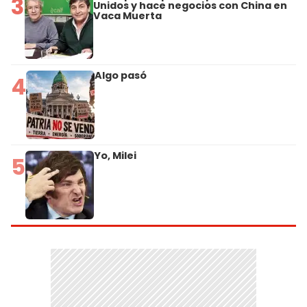
3
Unidos y hace negocios con China en
Vaca Muerta
Algo pasó
4
Yo, Milei
5