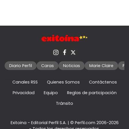
Diario Perfil
Caras
Noticias
Marie Claire
Fo
Canales RSS
Quienes Somos
Contáctenos
Privacidad
Equipo
Reglas de participación
Tránsito
Exitoina - Editorial Perfil S.A.
| © Perfil.com 2006-2026
- Todos los derechos reservados.