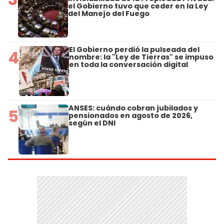
el Gobierno tuvo que ceder en la Ley
del Manejo del Fuego
El Gobierno perdió la pulseada del
4
nombre: la "Ley de Tierras" se impuso
en toda la conversación digital
ANSES: cuándo cobran jubilados y
5
pensionados en agosto de 2026,
según el DNI