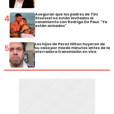
Aseguran que los padres de Tini
4
Stoessel no están invitados al
casamiento con Rodrigo De Paul: "Ya
están avisados"
Los hijos de Perez Hilton huyeron de
5
su casa por miedo minutos antes de la
aterradora transmisión en vivo