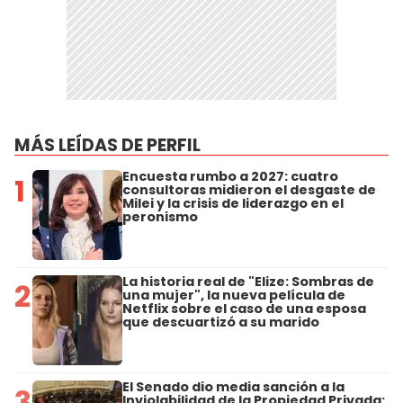
MÁS LEÍDAS DE PERFIL
Encuesta rumbo a 2027: cuatro
1
consultoras midieron el desgaste de
Milei y la crisis de liderazgo en el
peronismo
La historia real de "Elize: Sombras de
2
una mujer", la nueva película de
Netflix sobre el caso de una esposa
que descuartizó a su marido
El Senado dio media sanción a la
3
Inviolabilidad de la Propiedad Privada: