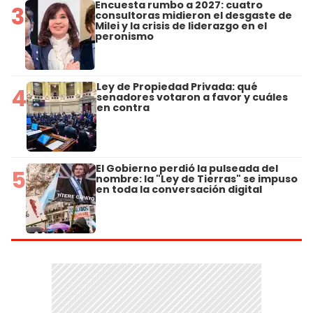
Encuesta rumbo a 2027: cuatro
3
consultoras midieron el desgaste de
Milei y la crisis de liderazgo en el
peronismo
Ley de Propiedad Privada: qué
4
senadores votaron a favor y cuáles
en contra
El Gobierno perdió la pulseada del
5
nombre: la "Ley de Tierras" se impuso
en toda la conversación digital