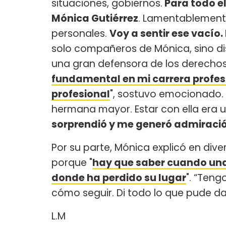
situaciones, gobiernos.
Para todo e
Mónica Gutiérrez
. Lamentablemente
personales.
Voy a sentir ese vacío.
solo compañeros de Mónica, sino disc
una gran defensora de los derechos
fundamental en mi carrera profes
profesional
", sostuvo emocionado. 
hermana mayor. Estar con ella era 
sorprendió y me generó admiración
Por su parte, Mónica explicó en dive
porque "
hay que saber cuando una 
donde ha perdido su lugar
". “Ten
cómo seguir. Di todo lo que pude dar
L.M