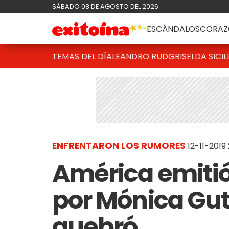
SÁBADO 08 DE AGOSTO DEL 2026
ESCÁNDALOS
CORAZ
TEMAS DEL DÍA
LEANDRO RUD
GRISELDA SICIL
ENFRENTARON LOS RUMORES
12-11-2019
América emiti
por Mónica Gut
quebró