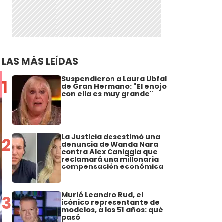
LAS MÁS LEÍDAS
Suspendieron a Laura Ubfal
1
de Gran Hermano: "El enojo
con ella es muy grande"
La Justicia desestimó una
2
denuncia de Wanda Nara
contra Alex Caniggia que
reclamará una millonaria
compensación económica
Murió Leandro Rud, el
3
icónico representante de
modelos, a los 51 años: qué
pasó