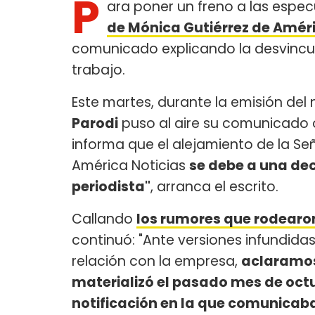
P
ara poner un freno a las espec
de Mónica Gutiérrez de Amér
comunicado explicando la desvincul
trabajo.
Este martes, durante la emisión del
Parodi
puso al aire su comunicado of
informa que el alejamiento de la Se
América Noticias
se debe a una dec
periodista"
, arranca el escrito.
Callando
los rumores que rodearon
continuó: "Ante versiones infundidas
relación con la empresa,
aclaramos
materializó el pasado mes de octu
notificación en la que comunicaba