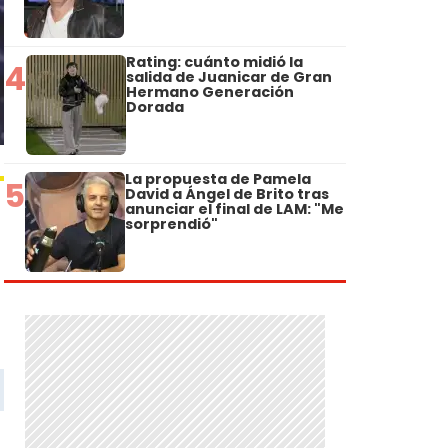
Rating: cuánto midió la
4
salida de Juanicar de Gran
Hermano Generación
Dorada
La propuesta de Pamela
5
David a Ángel de Brito tras
anunciar el final de LAM: "Me
sorprendió"