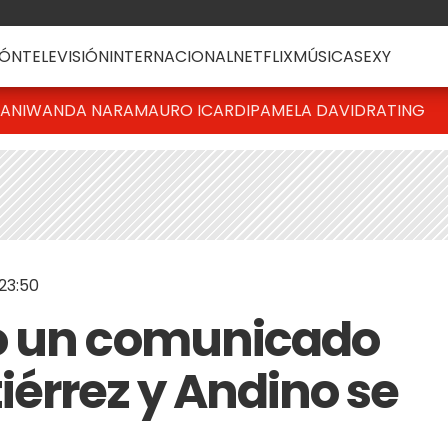
ÓN
TELEVISIÓN
INTERNACIONAL
NETFLIX
MÚSICA
SEXY
IANI
WANDA NARA
MAURO ICARDI
PAMELA DAVID
RATING
 23:50
ó un comunicado
iérrez y Andino se