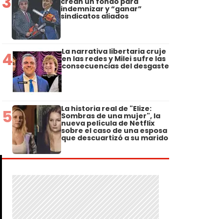
3
crean un fondo para
indemnizar y “ganar”
sindicatos aliados
La narrativa libertaria cruje
4
en las redes y Milei sufre las
consecuencias del desgaste
La historia real de "Elize:
5
Sombras de una mujer", la
nueva película de Netflix
sobre el caso de una esposa
que descuartizó a su marido