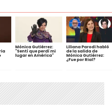
Mónica Gutiérrez:
Liliana Parodi habló
ria
"Sentí que perdí mi
de la salida de
o
lugar en América"
Mónica Gutiérrez:
¿Fue por Rial?