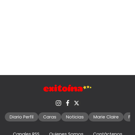
Diario Perfil
Caras
Noticias
Marie Claire
Fo
Canales RSS
Quienes Somos
Contáctenos