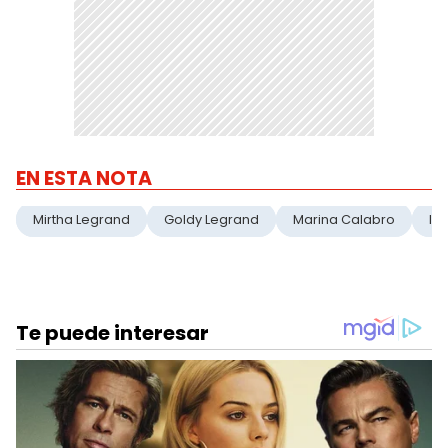
EN ESTA NOTA
Mirtha Legrand
Goldy Legrand
Marina Calabro
Il