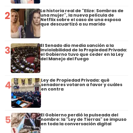
La historia real de "Elize: Sombras de
2
una mujer", la nueva película de
Netflix sobre el caso de una esposa
que descuartizó a su marido
El Senado dio media sanción a la
3
Inviolabilidad de la Propiedad Privada:
el Gobierno tuvo que ceder en la Ley
del Manejo del Fuego
Ley de Propiedad Privada: qué
4
senadores votaron a favor y cuáles
en contra
El Gobierno perdió la pulseada del
5
nombre: la "Ley de Tierras" se impuso
en toda la conversación digital