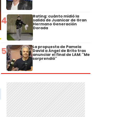
Rating: cuánto midió la
4
salida de Juanicar de Gran
Hermano Generación
Dorada
La propuesta de Pamela
5
David a Ángel de Brito tras
anunciar el final de LAM: "Me
sorprendió"