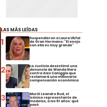
LAS MÁS LEÍDAS
Suspendieron a Laura Ubfal
1
de Gran Hermano: "El enojo
con ella es muy grande"
La Justicia desestimó una
2
denuncia de Wanda Nara
contra Alex Caniggia que
reclamará una millonaria
compensación económica
Murió Leandro Rud, el
3
icónico representante de
modelos, a los 51 años: qué
pasó