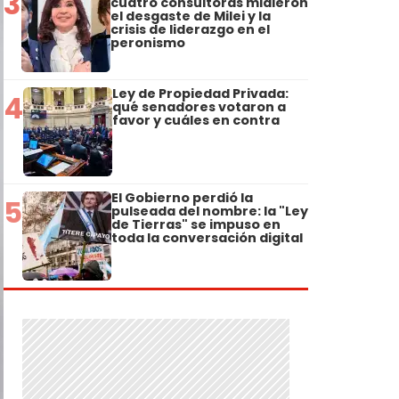
3
cuatro consultoras midieron
el desgaste de Milei y la
crisis de liderazgo en el
peronismo
Ley de Propiedad Privada:
4
qué senadores votaron a
favor y cuáles en contra
El Gobierno perdió la
5
pulseada del nombre: la "Ley
de Tierras" se impuso en
toda la conversación digital