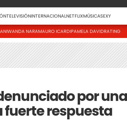
ÓN
TELEVISIÓN
INTERNACIONAL
NETFLIX
MÚSICA
SEXY
IANI
WANDA NARA
MAURO ICARDI
PAMELA DAVID
RATING
 denunciado por un
 fuerte respuesta