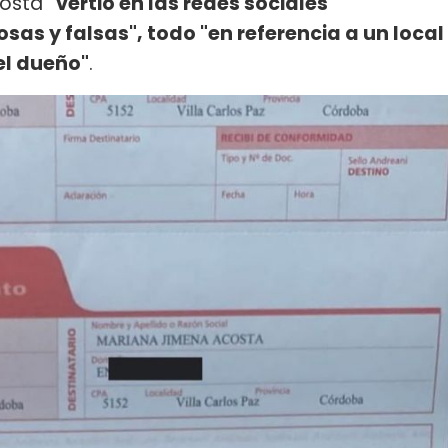
costa
"vertió en las redes sociales
osas y falsas", todo "en referencia a un local
 el dueño"
.