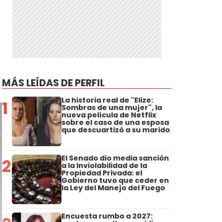
MÁS LEÍDAS DE PERFIL
La historia real de "Elize:
1
Sombras de una mujer", la
nueva película de Netflix
sobre el caso de una esposa
que descuartizó a su marido
El Senado dio media sanción
2
a la Inviolabilidad de la
Propiedad Privada: el
Gobierno tuvo que ceder en
la Ley del Manejo del Fuego
Encuesta rumbo a 2027: