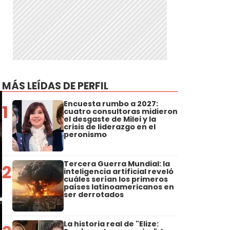
MÁS LEÍDAS DE PERFIL
Encuesta rumbo a 2027:
1
cuatro consultoras midieron
el desgaste de Milei y la
crisis de liderazgo en el
peronismo
Tercera Guerra Mundial: la
2
inteligencia artificial reveló
cuáles serían los primeros
países latinoamericanos en
ser derrotados
La historia real de "Elize: