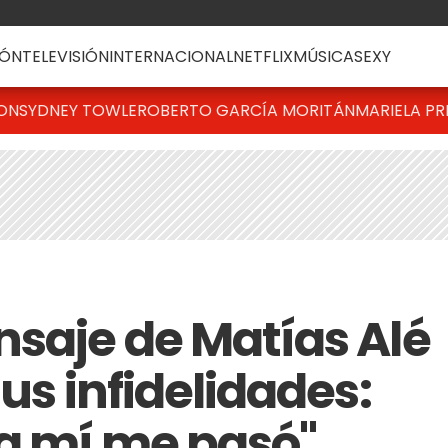
ÓN
TELEVISIÓN
INTERNACIONAL
NETFLIX
MÚSICA
SEXY
TON
SYDNEY TOWLE
ROBERTO GARCÍA MORITÁN
MARIELA PR
nsaje de Matías Alé
sus infidelidades:
 a mí me pasó"