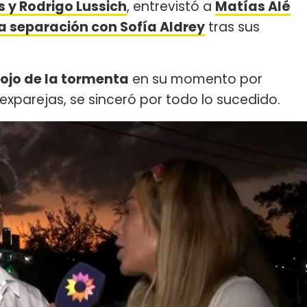
s y Rodrigo Lussich
, entrevistó a
Matías Alé
la separación con Sofía Aldrey
tras sus
 ojo de la tormenta
en su momento por
exparejas, se sinceró por todo lo sucedido.