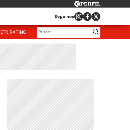
Seguinos
IETO
RATING