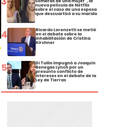
3
Sombras de una mujer", la
nueva película de Netflix
sobre el caso de una esposa
que descuartizó a su marido
Ricardo Lorenzetti se metió
4
en el debate sobre la
inhabilitación de Cristina
Kirchner
Di Tullio impugnó a Joaquín
5
Benegas Lynch por un
presunto conflicto de
intereses en el debate de la
Ley de Tierras