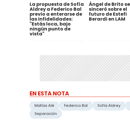
La propuesta de Sofía
Ángel de Brito se
Aldrey a Federico Bal
sinceró sobre el
previo a enterarse de
futuro de Estefi
las infidelidades:
Berardi en LAM
"Estás loca, bajo
ningún punto de
vista"
EN ESTA NOTA
Matías Alé
Federico Bal
Sofía Aldrey
Separación