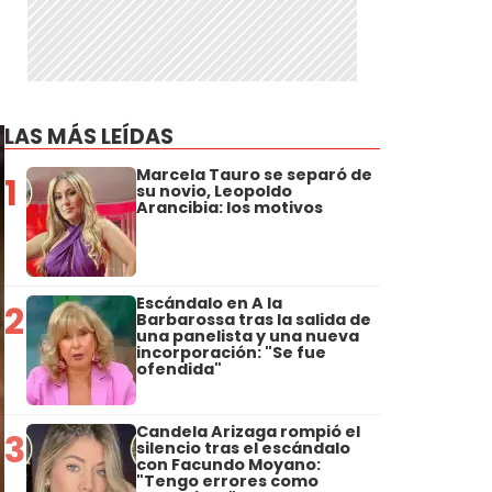
LAS MÁS LEÍDAS
Marcela Tauro se separó de
1
su novio, Leopoldo
Arancibia: los motivos
Escándalo en A la
2
Barbarossa tras la salida de
una panelista y una nueva
incorporación: "Se fue
ofendida"
Candela Arizaga rompió el
3
silencio tras el escándalo
con Facundo Moyano:
"Tengo errores como