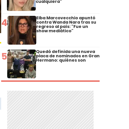
cualquiera"
Elba Marcovecchio apuntó
4
contra Wanda Nara tras su
regreso al país: "Fue un
show mediático"
Quedó definida una nueva
5
placa de nominados en Gran
Hermano: quiénes son