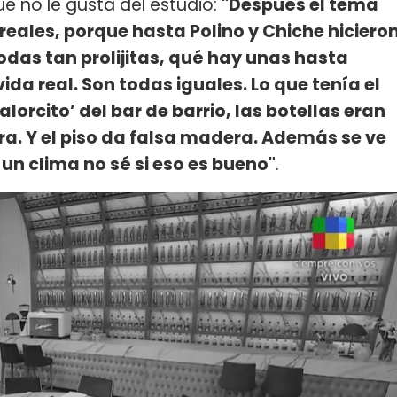
ue no le gusta del estudio:
"Después el tema
 reales, porque hasta Polino y Chiche hiciero
odas tan prolijitas, qué hay unas hasta
vida real. Son todas iguales. Lo que tenía el
alorcito’ del bar de barrio, las botellas eran
era. Y el piso da falsa madera. Además se ve
un clima no sé si eso es bueno"
.