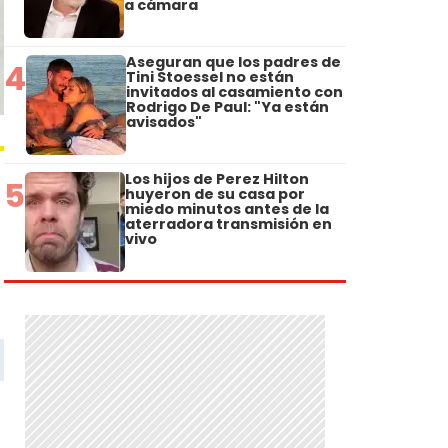
a cámara
Aseguran que los padres de
4
Tini Stoessel no están
invitados al casamiento con
Rodrigo De Paul: "Ya están
avisados"
Los hijos de Perez Hilton
5
huyeron de su casa por
miedo minutos antes de la
aterradora transmisión en
vivo