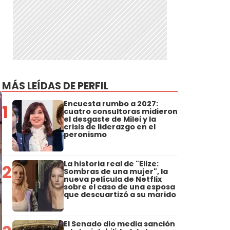
MÁS LEÍDAS DE PERFIL
Encuesta rumbo a 2027:
1
cuatro consultoras midieron
el desgaste de Milei y la
crisis de liderazgo en el
peronismo
La historia real de "Elize:
2
Sombras de una mujer", la
nueva película de Netflix
sobre el caso de una esposa
que descuartizó a su marido
El Senado dio media sanción