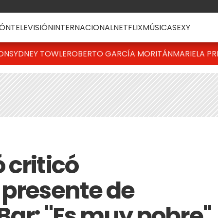
ÓN
TELEVISIÓN
INTERNACIONAL
NETFLIX
MÚSICA
SEXY
TON
SYDNEY TOWLE
ROBERTO GARCÍA MORITÁN
MARIELA PR
criticó
 presente de
Bar: "Es muy pobre"