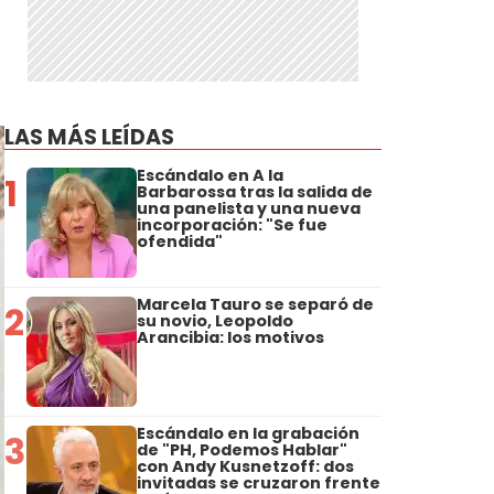
LAS MÁS LEÍDAS
Escándalo en A la
1
Barbarossa tras la salida de
una panelista y una nueva
incorporación: "Se fue
ofendida"
Marcela Tauro se separó de
2
su novio, Leopoldo
Arancibia: los motivos
Escándalo en la grabación
3
de "PH, Podemos Hablar"
con Andy Kusnetzoff: dos
invitadas se cruzaron frente