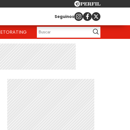
Seguinos
IETO
RATING