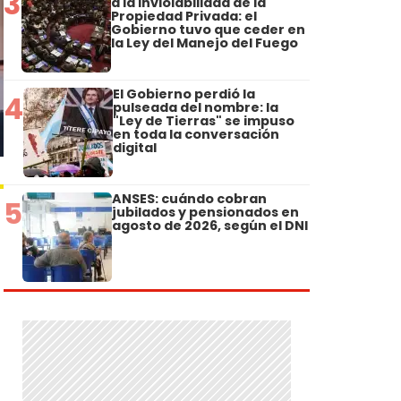
3
a la Inviolabilidad de la
Propiedad Privada: el
Gobierno tuvo que ceder en
la Ley del Manejo del Fuego
El Gobierno perdió la
4
pulseada del nombre: la
"Ley de Tierras" se impuso
en toda la conversación
digital
ANSES: cuándo cobran
5
jubilados y pensionados en
agosto de 2026, según el DNI