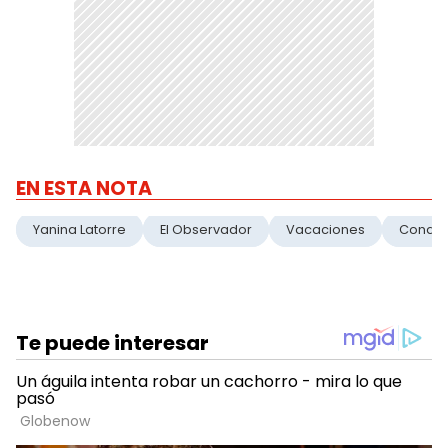
EN ESTA NOTA
Yanina Latorre
El Observador
Vacaciones
Conduc