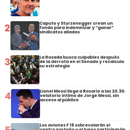
Caputo y Sturzenegger crean un
2
fondo para indemnizar y “ganar”
sindicatos aliados
La Rosada busca culpables después
3
de la derrota en el Senado y recalcula
su estrategia
Lionel Messi llega a Rosario a las 20.30:
4
velatorio íntimo de Jorge Messi, sin
acceso al público
Los aviones F 16 sobrevolarán el
5
centro porteño y el lunes participarán