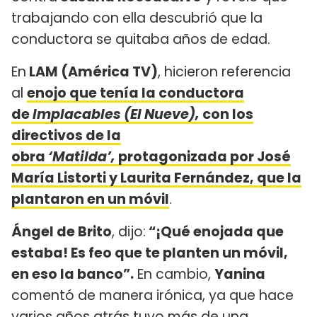
trabajando con ella descubrió que la
conductora se quitaba años de edad.
En
LAM (América TV)
, hicieron referencia
al
enojo que tenía la conductora
de
Implacables (El Nueve),
con los
directivos de la
obra
‘Matilda’,
protagonizada por José
María Listorti y Laurita Fernández, que la
plantaron en un móvil
.
Ángel de Brito
, dijo:
“¡Qué enojada que
estaba! Es feo que te planten un móvil,
en eso la banco”.
En cambio,
Yanina
comentó de manera irónica, ya que hace
varios años atrás tuvo más de una