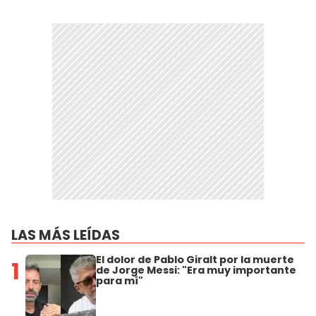
LAS MÁS LEÍDAS
El dolor de Pablo Giralt por la muerte
1
de Jorge Messi: "Era muy importante
para mí"