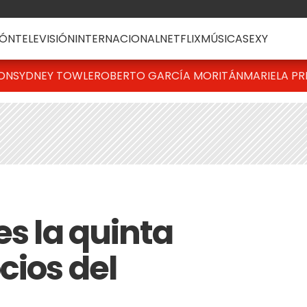
ÓN
TELEVISIÓN
INTERNACIONAL
NETFLIX
MÚSICA
SEXY
TON
SYDNEY TOWLE
ROBERTO GARCÍA MORITÁN
MARIELA PR
es la quinta
cios del