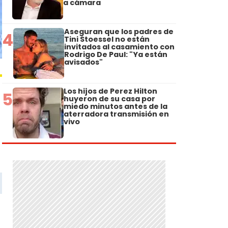
a cámara
Aseguran que los padres de
4
Tini Stoessel no están
invitados al casamiento con
Rodrigo De Paul: "Ya están
avisados"
Los hijos de Perez Hilton
5
huyeron de su casa por
miedo minutos antes de la
aterradora transmisión en
vivo