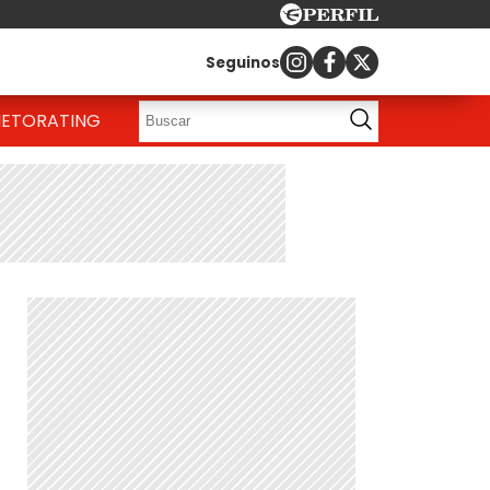
Seguinos
IETO
RATING