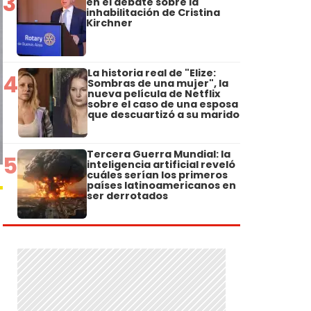
3
en el debate sobre la
inhabilitación de Cristina
Kirchner
La historia real de "Elize:
4
Sombras de una mujer", la
nueva película de Netflix
sobre el caso de una esposa
que descuartizó a su marido
Tercera Guerra Mundial: la
5
inteligencia artificial reveló
cuáles serían los primeros
países latinoamericanos en
ser derrotados