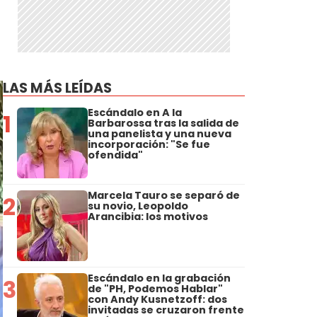
LAS MÁS LEÍDAS
Escándalo en A la
1
Barbarossa tras la salida de
una panelista y una nueva
incorporación: "Se fue
ofendida"
Marcela Tauro se separó de
2
su novio, Leopoldo
Arancibia: los motivos
Escándalo en la grabación
3
de "PH, Podemos Hablar"
con Andy Kusnetzoff: dos
invitadas se cruzaron frente