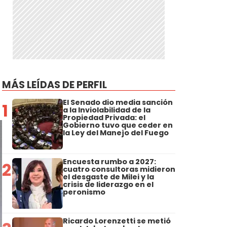
MÁS LEÍDAS DE PERFIL
El Senado dio media sanción
1
a la Inviolabilidad de la
Propiedad Privada: el
Gobierno tuvo que ceder en
la Ley del Manejo del Fuego
Encuesta rumbo a 2027:
2
cuatro consultoras midieron
el desgaste de Milei y la
crisis de liderazgo en el
peronismo
Ricardo Lorenzetti se metió