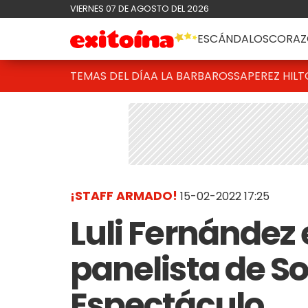
VIERNES 07 DE AGOSTO DEL 2026
ESCÁNDALOS
CORAZ
TEMAS DEL DÍA
A LA BARBAROSSA
PEREZ HIL
¡STAFF ARMADO!
15-02-2022 17:25
Luli Fernández 
panelista de So
Espectáculo