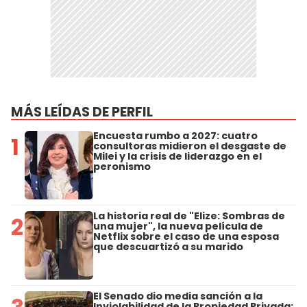
MÁS LEÍDAS DE PERFIL
Encuesta rumbo a 2027: cuatro
1
consultoras midieron el desgaste de
Milei y la crisis de liderazgo en el
peronismo
La historia real de "Elize: Sombras de
2
una mujer", la nueva película de
Netflix sobre el caso de una esposa
que descuartizó a su marido
El Senado dio media sanción a la
Inviolabilidad de la Propiedad Privada: