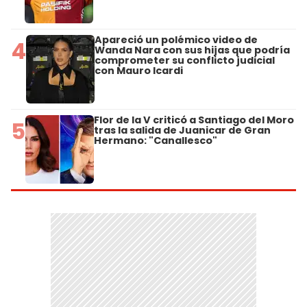
Apareció un polémico video de
4
Wanda Nara con sus hijas que podría
comprometer su conflicto judicial
con Mauro Icardi
Flor de la V criticó a Santiago del Moro
5
tras la salida de Juanicar de Gran
Hermano: "Canallesco"