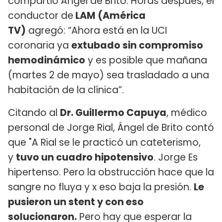
compartió Ángel de Brito. Horas después, el
conductor de
LAM (América
TV)
agregó: “Ahora está en la UCI
coronaria ya
extubado sin compromiso
hemodinámico
y es posible que mañana
(martes 2 de mayo) sea trasladado a una
habitación de la clínica”.
Citando al
Dr. Guillermo Capuya
, médico
personal de Jorge Rial, Ángel de Brito contó
que "A Rial se le practicó un cateterismo,
y
tuvo un cuadro hipotensivo
. Jorge Es
hipertenso. Pero la obstrucción hace que la
sangre no fluya y x eso baja la presión.
Le
pusieron un stent y con eso
solucionaron.
Pero hay que esperar la