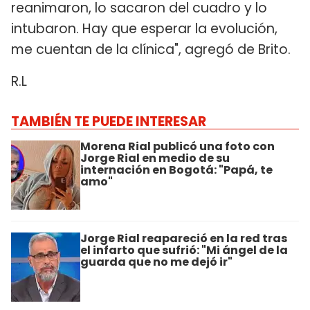
reanimaron, lo sacaron del cuadro y lo
intubaron. Hay que esperar la evolución,
me cuentan de la clínica", agregó de Brito.
R.L
TAMBIÉN TE PUEDE INTERESAR
Morena Rial publicó una foto con
Jorge Rial en medio de su
internación en Bogotá: "Papá, te
amo"
Jorge Rial reapareció en la red tras
el infarto que sufrió: "Mi ángel de la
guarda que no me dejó ir"