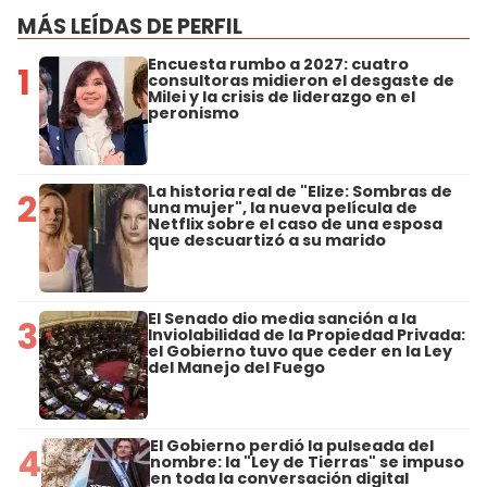
MÁS LEÍDAS DE PERFIL
Encuesta rumbo a 2027: cuatro
1
consultoras midieron el desgaste de
Milei y la crisis de liderazgo en el
peronismo
La historia real de "Elize: Sombras de
2
una mujer", la nueva película de
Netflix sobre el caso de una esposa
que descuartizó a su marido
El Senado dio media sanción a la
3
Inviolabilidad de la Propiedad Privada:
el Gobierno tuvo que ceder en la Ley
del Manejo del Fuego
El Gobierno perdió la pulseada del
4
nombre: la "Ley de Tierras" se impuso
en toda la conversación digital