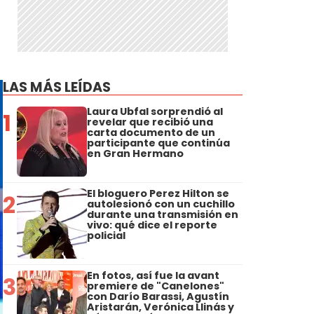
LAS MÁS LEÍDAS
Laura Ubfal sorprendió al
1
revelar que recibió una
carta documento de un
participante que continúa
en Gran Hermano
El bloguero Perez Hilton se
2
autolesionó con un cuchillo
durante una transmisión en
vivo: qué dice el reporte
policial
En fotos, así fue la avant
3
premiere de "Canelones"
con Darío Barassi, Agustín
Aristarán, Verónica Llinás y