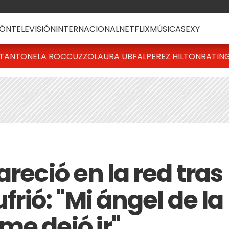
ÓN
TELEVISIÓN
INTERNACIONAL
NETFLIX
MÚSICA
SEXY
T
ANTONELA ROCCUZZO
LAURA UBFAL
PEREZ HILTON
RATIN
areció en la red tras
ufrió: "Mi ángel de la
me dejó ir"