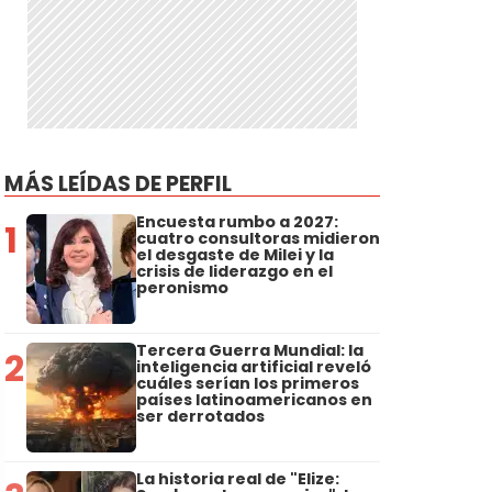
MÁS LEÍDAS DE PERFIL
s
Encuesta rumbo a 2027:
1
cuatro consultoras midieron
el desgaste de Milei y la
crisis de liderazgo en el
peronismo
Tercera Guerra Mundial: la
2
inteligencia artificial reveló
cuáles serían los primeros
países latinoamericanos en
ser derrotados
La historia real de "Elize: