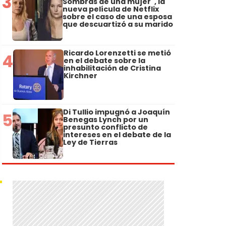
3
Sombras de una mujer", la
nueva película de Netflix
sobre el caso de una esposa
que descuartizó a su marido
Ricardo Lorenzetti se metió
4
en el debate sobre la
inhabilitación de Cristina
Kirchner
Di Tullio impugnó a Joaquín
5
Benegas Lynch por un
presunto conflicto de
intereses en el debate de la
Ley de Tierras