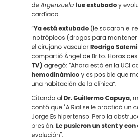
de
Argenzuela
f
ue extubado
y evol
cardíaco.
“
Ya está extubado
(le sacaron el 
inotrópicos (drogas para mantener l
el cirujano vascular
Rodrigo Salemi
compartió Ángel de Brito. Horas des
TV)
agregó: “Ahora está en la UCI c
hemodinámico
y es posible que m
una habitación de la clínica”.
Citando al
Dr. Guillermo Capuya
, 
contó que "A Rial se le practicó un 
Jorge Es hipertenso. Pero la obstruc
presión.
Le pusieron un stent y con
evolución".