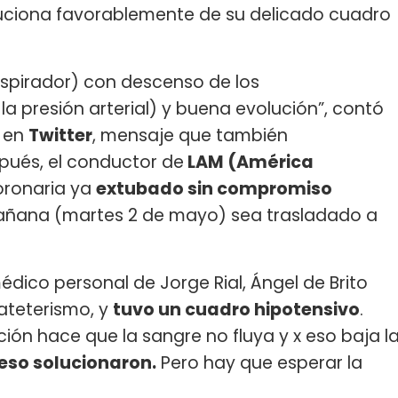
uciona favorablemente de su delicado cuadro
respirador) con descenso de los
a presión arterial) y buena evolución”, contó
en
Twitter
, mensaje que también
pués, el conductor de
LAM (América
oronaria ya
extubado sin compromiso
añana (martes 2 de mayo) sea trasladado a
médico personal de Jorge Rial, Ángel de Brito
cateterismo, y
tuvo un cuadro hipotensivo
.
ción hace que la sangre no fluya y x eso baja l
 eso solucionaron.
Pero hay que esperar la