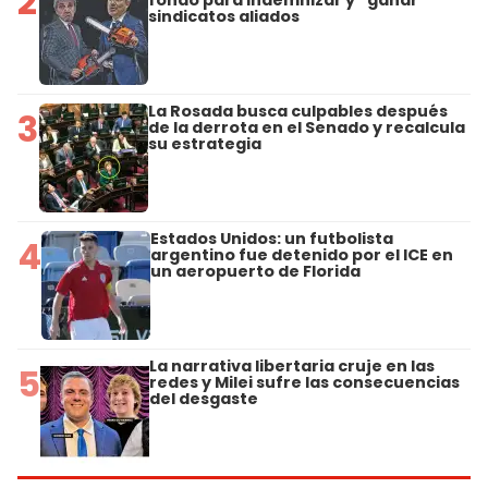
2
sindicatos aliados
La Rosada busca culpables después
3
de la derrota en el Senado y recalcula
su estrategia
Estados Unidos: un futbolista
4
argentino fue detenido por el ICE en
un aeropuerto de Florida
La narrativa libertaria cruje en las
5
redes y Milei sufre las consecuencias
del desgaste