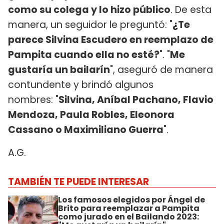
como su colega y lo hizo público
. De esta
manera, un seguidor le preguntó: "
¿Te
parece Silvina Escudero en reemplazo de
Pampita cuando ella no esté?
". "
Me
gustaría un bailarín
", aseguró de manera
contundente y brindó algunos
nombres: "
Silvina, Aníbal Pachano, Flavio
Mendoza, Paula Robles, Eleonora
Cassano o Maximiliano Guerra
".
A.G.
TAMBIÉN TE PUEDE INTERESAR
Los famosos elegidos por Ángel de
Brito para reemplazar a Pampita
como jurado en el Bailando 2023: