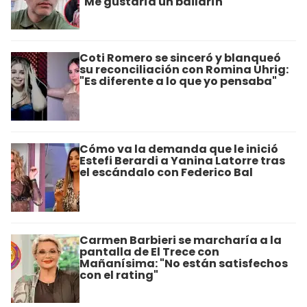
"Me gustaría un bailarín"
Coti Romero se sinceró y blanqueó
su reconciliación con Romina Uhrig:
"Es diferente a lo que yo pensaba"
Cómo va la demanda que le inició
Estefi Berardi a Yanina Latorre tras
el escándalo con Federico Bal
Carmen Barbieri se marcharía a la
pantalla de El Trece con
Mañanísima: "No están satisfechos
con el rating"